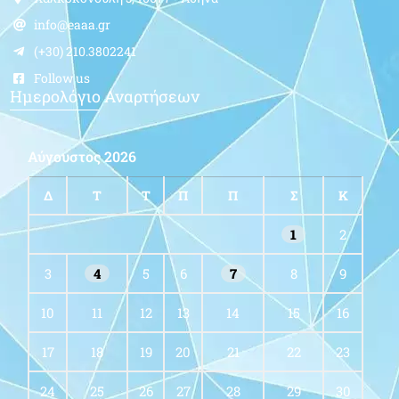
info@eaaa.gr
(+30) 210.3802241
Follow us
Ημερολόγιο Αναρτήσεων
Αύγουστος 2026
Δ
Τ
Τ
Π
Π
Σ
Κ
1
2
3
4
5
6
7
8
9
10
11
12
13
14
15
16
17
18
19
20
21
22
23
24
25
26
27
28
29
30