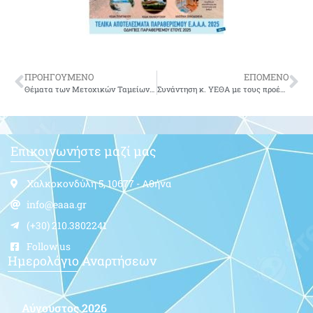
ΠΡΟΗΓΟΥΜΕΝΟ
ΕΠΟΜΕΝΟ
Θέματα των Μετοχικών Ταμείων των Ενόπλων Δυνάμεων.
Συνάντηση κ. ΥΕΘΑ με τους προέδρους των ενώσεων αποστράτων
Επικοινωνήστε μαζί μας
Χαλκοκονδύλη 5, 10677 - Αθήνα
info@eaaa.gr
(+30) 210.3802241
Follow us
Ημερολόγιο Αναρτήσεων
Αύγουστος 2026