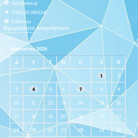
info@eaaa.gr
(+30) 210.3802241
Follow us
Ημερολόγιο Αναρτήσεων
Αύγουστος 2026
Δ
Τ
Τ
Π
Π
Σ
Κ
1
2
3
4
5
6
7
8
9
10
11
12
13
14
15
16
17
18
19
20
21
22
23
24
25
26
27
28
29
30