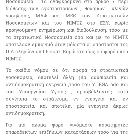
Νοσοκομεία . Τα αναφερόμενα στο άρθρο 7 περί
διάθεσης των εγκαταστάσεων , θαλάμων , κλινών
νοσηλείας, ΜΑΦ και ΜΕΘ των Στρατιωτικών
Νοσοκομείων και του ΝΙΜΤΣ στο ΕΣΥ, χωρίς
προηγούμενη ενημέρωση και διαβούλευση, τόσο με
τα στρατιωτικά Νοσοκομεία όσο και με το ΝΙΜΤΣ
αποτελούν εμπαιγμό όταν μάλιστα οι απόστρατοι της
Π.Α πληρώνουν 1.6 εκατ. Ευρώ ετησίως εισφορά υπέρ
ΝΙΜΤΣ.
Το σχέδιο νόμου σε ότι αφορά τα στρατιωτικά
νοσοκομεία, αποτελεί άλλη μία αυθαιρεσία και
αντιδημοκρατική ενέργεια ,τόσο του ΥΠΕΘΑ όσο και
του Υπουργείου Υγείας , προσβάλλοντας κατά
συνέπεια το στράτευμα εν ενεργεία και εν
αποστρατεία, και αποτελεί μία ενέργεια άκρως
αντιδημοκρατική.
Για μία ακόμα φορά γινόμαστε παρατηρητές
απαράδεκτων επιζήμιων καταστάσεων τόσο για της