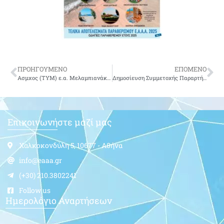
ΠΡΟΗΓΟΥΜΕΝΟ
ΕΠΟΜΕΝΟ
Ασμχος (ΤΥΜ) ε.α. Μελαμπιανάκης Εμμανουήλ του Ιωάννη.
Δημοσίευση Συμμετοχής Παραρτήματος σε Εκδηλώσεις (Ημέρα Εθνικής Μνήμης της Γενοκτονίας των Ελλήνων της Μικράς Ασίας από το Τουρκικό Κράτος)
Επικοινωνήστε μαζί μας
Χαλκοκονδύλη 5, 10677 - Αθήνα
info@eaaa.gr
(+30) 210.3802241
Follow us
Ημερολόγιο Αναρτήσεων