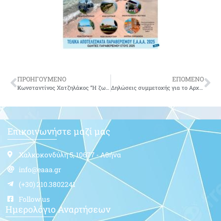
ΠΡΟΗΓΟΥΜΕΝΟ
ΕΠΟΜΕΝΟ
Κωνσταντίνος Χατζηλάκος “Η ζωή του”
Δηλώσεις συμμετοχής για το Αρχιερατικό μνημόσυνο του, Υποσμηναγού Κατσιφή Γεώργιου και Ανθυποσμηναγού Σαλβαρά Λάμπρου το Σάββατο 17 Δεκ 2022.
Επικοινωνήστε μαζί μας
Χαλκοκονδύλη 5, 10677 - Αθήνα
info@eaaa.gr
(+30) 210.3802241
Follow us
Ημερολόγιο Αναρτήσεων