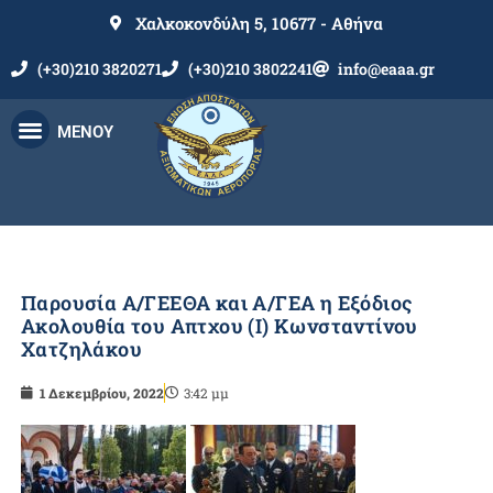
Χαλκοκονδύλη 5, 10677 - Αθήνα
(+30)210 3820271
(+30)210 3802241
info@eaaa.gr
ΜΕΝΟΥ
Παρουσία Α/ΓΕΕΘΑ και Α/ΓΕΑ η Εξόδιος
Ακολουθία του Απτχου (Ι) Κωνσταντίνου
Χατζηλάκου
1 Δεκεμβρίου, 2022
3:42 μμ