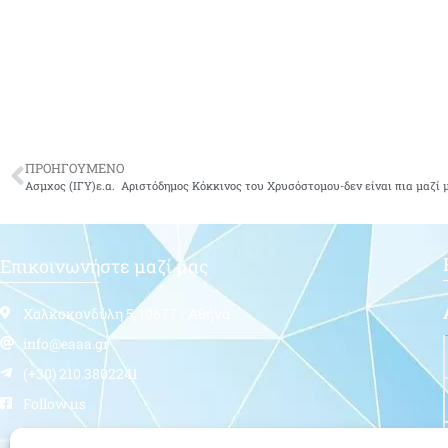
ΠΡΟΗΓΟΥΜΕΝΟ
Ασμχος (ΙΓΥ)ε.α. Αριστόδημος Κόκκινος του Χρυσόστομου-δεν είναι πια μαζί 
Επικοινωνήστε μαζί μας
Χαλκοκονδύλη 5, 10677 - Αθήνα
info@eaaa.gr
(+30) 210.3802241
Follow us