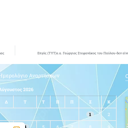
μας
Επγός (ΤΥΤ)ε.α. Γεώργιος Στεφανάκος του Παύλου-δεν είνα
Ημερολόγιο Αναρτήσεων
Ο
Αύγουστος 2026
Δ
Τ
Τ
Π
Π
Σ
Κ
1
2
3
4
5
6
7
8
9