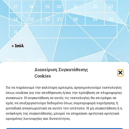
17
18
19
20
21
22
23
24
25
26
27
28
29
30
31
« Ιούλ
Οδηγίες για GPS
Διαχείριση Συγκατάθεσης
Cookies
Για να παρέχουμε την καλύτερη εμπειρία, χρησιμοποιούμε τεχνολογίες
όπως cookies για την αποθήκευση ή/και την πρόσβαση σε πληροφορίες
συσκευών. Η συγκατάθεση σε αυτές τις τεχνολογίες θα επιτρέψει σε
εμάς να επεξεργαστούμε δεδομένα όπως συμπεριφορά περιήγησης ή
μοναδικά αναγνωριστικά σε αυτόν τον ιστότοπο. Η μη συγκατάθεση ή η
Κάντε κλικ για να αποδεχτείτε cookies
ανάκληση της συγκατάθεσης, μπορεί να επηρεάσει αρνητικά αρνητικά
ορισμένες λειτουργίες και δυνατότητες.
εμπορικής προώθησης και να
ενεργοποιήσετε αυτό το περιεχόμενο