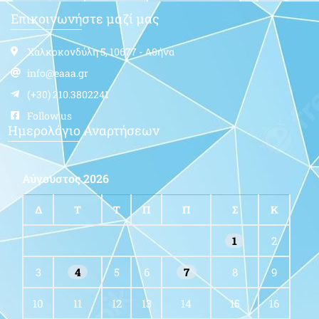
Επικοινωνήστε μαζί μας
Χαλκοκονδύλη 5, 10677 - Αθήνα
info@eaaa.gr
(+30) 210.3802241
Follow us
Ημερολόγιο Αναρτήσεων
Αύγουστος 2026
Δ
Τ
Τ
Π
Π
Σ
Κ
1
2
3
4
5
6
7
8
9
10
11
12
13
14
15
16