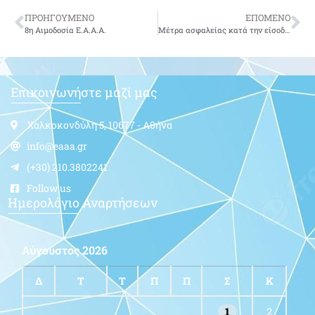
ΠΡΟΗΓΟΥΜΕΝΟ
ΕΠΟΜΕΝΟ
8η Αιμοδοσία Ε.Α.Α.Α.
Μέτρα ασφαλείας κατά την είσοδο στην Ε.Α.Α.Α. λόγω COVID-19
Επικοινωνήστε μαζί μας
Χαλκοκονδύλη 5, 10677 - Αθήνα
info@eaaa.gr
(+30) 210.3802241
Follow us
Ημερολόγιο Αναρτήσεων
Αύγουστος 2026
Δ
Τ
Τ
Π
Π
Σ
Κ
1
2