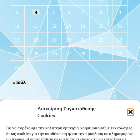
3
4
5
6
7
8
9
10
11
12
13
14
15
16
17
18
19
20
21
22
23
24
25
26
27
28
29
30
31
« Ιούλ
Οδηγίες για GPS
Διαχείριση Συγκατάθεσης
Cookies
Για να παρέχουμε την καλύτερη εμπειρία, χρησιμοποιούμε τεχνολογίες
όπως cookies για την αποθήκευση ή/και την πρόσβαση σε πληροφορίες
συσκευών. Η συγκατάθεση σε αυτές τις τεχνολογίες θα επιτρέψει σε