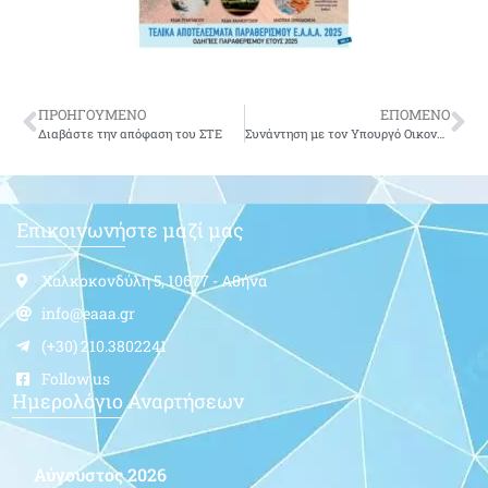
ΠΡΟΗΓΟΥΜΕΝΟ
ΕΠΟΜΕΝΟ
Διαβάστε την απόφαση του ΣΤΕ
Συνάντηση με τον Υπουργό Οικονομικών ζητά το Συντονιστικό
Επικοινωνήστε μαζί μας
Χαλκοκονδύλη 5, 10677 - Αθήνα
info@eaaa.gr
(+30) 210.3802241
Follow us
Ημερολόγιο Αναρτήσεων
Αύγουστος 2026