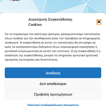
Οδηγίες για GPS
Διαχείριση Συγκατάθεσης
Cookies
Για να παρέχουμε την καλύτερη εμπειρία, χρησιμοποιούμε τεχνολογίες
όπως cookies για την αποθήκευση ή/και την πρόσβαση σε πληροφορίες
συσκευών. Η συγκατάθεση σε αυτές τις τεχνολογίες θα επιτρέψει σε
εμάς να επεξεργαστούμε δεδομένα όπως συμπεριφορά περιήγησης ή
μοναδικά αναγνωριστικά σε αυτόν τον ιστότοπο. Η μη συγκατάθεση ή η
Κάντε κλικ για να αποδεχτείτε cookies
ανάκληση της συγκατάθεσης, μπορεί να επηρεάσει αρνητικά αρνητικά
εμπορικής προώθησης και να
ορισμένες λειτουργίες και δυνατότητες.
ενεργοποιήσετε αυτό το περιεχόμενο
Αποδοχή
Δεν αποδέχομαι
Προβολή προτιμήσεων
Ένωση Αποστράτων Αξιωματικών Αεροπορίας ΕΑΑΑ - Copyright © 2026 |
Πολιτική Cookies
Δήλωση Απορρήτου
Cloudmanager.gr
Powered & Created by