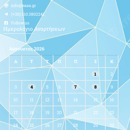
info@eaaa.gr
(+30) 210.3802241
Follow us
Ημερολόγιο Αναρτήσεων
Αύγουστος 2026
Δ
Τ
Τ
Π
Π
Σ
Κ
1
2
3
4
5
6
7
8
9
10
11
12
13
14
15
16
17
18
19
20
21
22
23
24
25
26
27
28
29
30