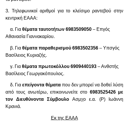
3. Τηλεφωνικοί αριθμοί για το κλείσιμο ραντεβού στην
κεντρική ΕΑΑΑ:
α. Για
θέματα ταυτοτήτων 6983509050
– Επγός
Αθανασία Γιαννακαρίου.
β. Για
θέματα παραθερισμού 6983502356
– Υπσγός
Βασίλειος Κυριαζής.
γ. Για
θέματα πρωτοκόλλου 6909440193
– Ανθστής
Βασίλειος Γεωργακόπουλος.
δ. Για
επείγοντα θέματα
που δεν μπορεί να δοθεί λύση
από τους ανωτέρω, επικοινωνείτε στο
6983525426 με
τον Διευθύνοντα Σύμβουλο
Ασμχο ε.α. (Ρ) Ιωάννη
Κρανιά.
Εκ της ΕΑΑΑ