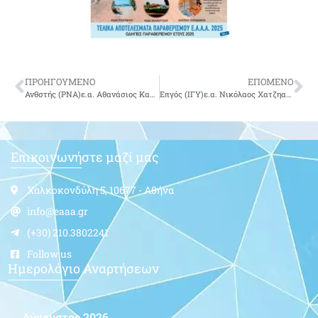
ΠΡΟΗΓΟΥΜΕΝΟ
ΕΠΟΜΕΝΟ
Ανθστής (ΡΝΑ)ε.α. Αθανάσιος Καταρνιάς του Κωνσταντίνου-δεν είναι πια μαζί μας
Επγός (ΙΓΥ)ε.α. Νικόλαος Χατζηαγάπης του Στεφάνου-δεν είναι πια μαζί μας
Επικοινωνήστε μαζί μας
Χαλκοκονδύλη 5, 10677 - Αθήνα
info@eaaa.gr
(+30) 210.3802241
Follow us
Ημερολόγιο Αναρτήσεων
Αύγουστος 2026