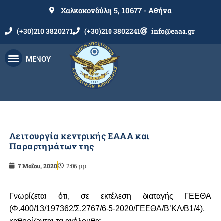
Χαλκοκονδύλη 5, 10677 - Αθήνα
(+30)210 3820271
(+30)210 3802241
info@eaaa.gr
ΜΕΝΟΥ
Λειτουργία κεντρικής ΕΑΑΑ και
Παραρτημάτων της
7 Μαΐου, 2020
2:06 μμ
Γνωρίζεται ότι, σε εκτέλεση διαταγής ΓΕΕΘΑ
(Φ.400/13/197362/Σ.2767/6-5-2020/ΓΕΕΘΑ/Β’ΚΛ/Β1/4),
καθορίζονται τα ακόλουθα: