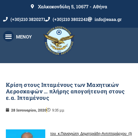
Χαλκοκονδύλη 5, 10677 - Αθήνα
(+30)210 3820271
(+30)210 3802241
info@eaaa.gr
ΜΕΝΟΥ
Κρίση στους Ιπταμένους των Μαχητικών
Αεροσκαφών … πλήρης απογοήτευση στους
ε.α. Ιπταμένους
28 Ιανουαρίου, 2020
9:35 μμ
του κ.Παναγιώτη Δημητριάδη-Αντιπτεράρχου (Ι)