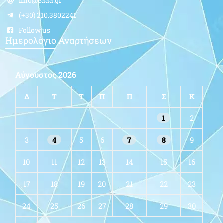
info@eaaa.gr
(+30) 210.3802241
Follow us
Ημερολόγιο Αναρτήσεων
Αύγουστος 2026
Δ
Τ
Τ
Π
Π
Σ
Κ
1
2
3
4
5
6
7
8
9
10
11
12
13
14
15
16
17
18
19
20
21
22
23
24
25
26
27
28
29
30