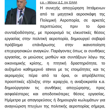
ε.α. – Μέλους Δ.Σ. της ΕΑΑΑ
Η συνεχής αποχώρηση Ιπτάμενων
από τα μαχητικά αεροσκάφη της
Πολεμική Αεροπορία, σε αρκετές
περιπτώσεις πριν το όριο
συνταξιοδότησης, με προορισμό τις ελκυστικές θέσεις
εργασίας στην πολιτική αεροπορία, δημιουργεί σοβαρό
πρόβλημα επάνδρωσης στην ικανοποίηση
επιχειρησιακών αναγκών. Παράγοντες όπως οι συνθήκες
εργασίας, οι μειώσεις μισθών και συντάξεων λόγω της
οικονομικής κρίσης, η πτητική δραστηριότητα, το
αυξημένο καθημερινό stress με τις ετοιμότητες και τις
αερομαχίες πέρα από τα όρια, οι απρόβλεπτες
προοπτικές εξέλιξης στην ιεραρχία, η αναξιοκρατία κ.α.
δημιούργησαν τις συνθήκες αποχώρησης, προς
ασφαλέστερες και αποδοτικότερες θέσεις εργασίας.
Ημίμετρα με απαγορεύσεις ή δημιουργία κωλυμάτων για
αναγνώριση πτυχίων της πολιτικής αεροπορίας σήμερα,