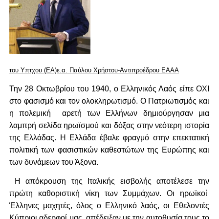
του Υπτχου (ΕΑ)ε.α. Παύλου Χρήστου-
Αντιπροέδρου ΕΑΑΑ
Την 28 Οκτωβρίου του 1940, ο Ελληνικός Λαός είπε ΟΧΙ
στο φασισμό και τον ολοκληρωτισμό. Ο Πατριωτισμός και
η πολεμική αρετή των Ελλήνων δημιούργησαν μια
λαμπρή σελίδα ηρωϊσμού και δόξας στην νεότερη ιστορία
της Ελλάδας. Η Ελλάδα έβαλε φραγμό στην επεκτατική
πολιτική των φασιστικών καθεστώτων της Ευρώπης και
των δυνάμεων του Άξονα.
Η απόκρουση της Ιταλικής εισβολής αποτέλεσε την
πρώτη καθοριστική νίκη των Συμμάχων. Οι ηρωϊκοί
Έλληνες μαχητές, όλος ο Ελληνικό λαός, οι Εθελοντές
Κύπριοι αδερφοί μας, απέδειξαν με την αυτοθυσία τους το