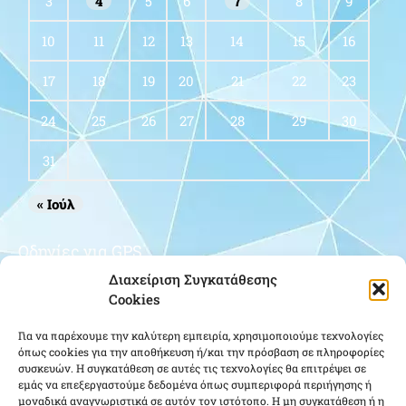
3
4
5
6
7
8
9
10
11
12
13
14
15
16
17
18
19
20
21
22
23
24
25
26
27
28
29
30
31
« Ιούλ
Οδηγίες για GPS
Διαχείριση Συγκατάθεσης
Cookies
Για να παρέχουμε την καλύτερη εμπειρία, χρησιμοποιούμε τεχνολογίες
όπως cookies για την αποθήκευση ή/και την πρόσβαση σε πληροφορίες
συσκευών. Η συγκατάθεση σε αυτές τις τεχνολογίες θα επιτρέψει σε
εμάς να επεξεργαστούμε δεδομένα όπως συμπεριφορά περιήγησης ή
μοναδικά αναγνωριστικά σε αυτόν τον ιστότοπο. Η μη συγκατάθεση ή η