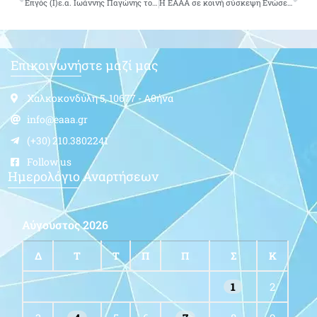
Επγός (Ι)ε.α. Ιωάννης Παγώνης του Γεωργίου-δεν είναι πια μαζί μας
Η ΕΑΑΑ σε κοινή σύσκεψη Ενώσεων Αποστράτων-ΠΟΕΣ-Συλλόγων Αποφοίτων ΑΣΣΥ Ε.Δ. για το Σώμα Υπαξιωματικών
Επικοινωνήστε μαζί μας
Χαλκοκονδύλη 5, 10677 - Αθήνα
info@eaaa.gr
(+30) 210.3802241
Follow us
Ημερολόγιο Αναρτήσεων
Αύγουστος 2026
Δ
Τ
Τ
Π
Π
Σ
Κ
1
2