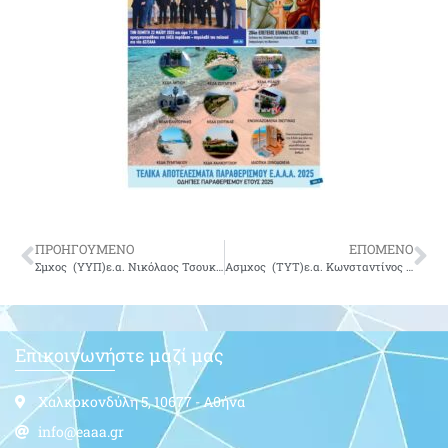
ΠΡΟΗΓΟΥΜΕΝΟ
ΕΠΟΜΕΝΟ
Σμχος (ΥΥΠ)ε.α. Νικόλαος Τσουκαλάς του Δημητρίου-δεν είναι πια μαζί μας
Ασμχος (ΤΥΤ)ε.α. Κωνσταντίνος Παπακωνσταντίνου του Αθανασίου-δεν είναι πια μαζί μας
Επικοινωνήστε μαζί μας
Χαλκοκονδύλη 5, 10677 - Αθήνα
info@eaaa.gr