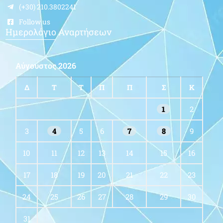
(+30) 210.3802241
Follow us
Ημερολόγιο Αναρτήσεων
Αύγουστος 2026
Δ
Τ
Τ
Π
Π
Σ
Κ
1
2
3
4
5
6
7
8
9
10
11
12
13
14
15
16
17
18
19
20
21
22
23
24
25
26
27
28
29
30
31