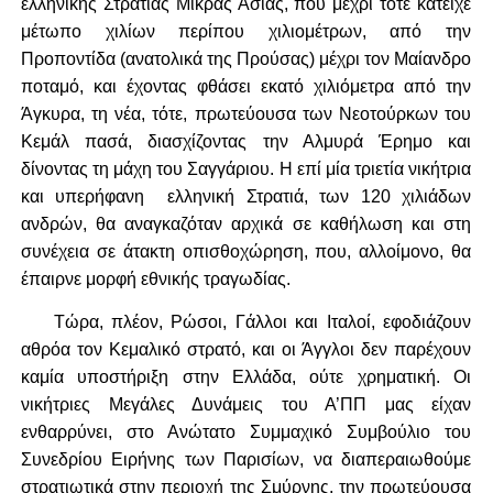
ελληνικής Στρατιάς Μικράς Ασίας, που μέχρι τότε κατείχε
μέτωπο χιλίων περίπου χιλιομέτρων, από την
Προποντίδα (ανατολικά της Προύσας) μέχρι τον Μαίανδρο
ποταμό, και έχοντας φθάσει εκατό χιλιόμετρα από την
Άγκυρα, τη νέα, τότε, πρωτεύουσα των Νεοτούρκων του
Κεμάλ πασά, διασχίζοντας την Αλμυρά Έρημο και
δίνοντας τη μάχη του Σαγγάριου. Η επί μία τριετία νικήτρια
και υπερήφανη ελληνική Στρατιά, των 120 χιλιάδων
ανδρών, θα αναγκαζόταν αρχικά σε καθήλωση και στη
συνέχεια σε άτακτη οπισθοχώρηση, που, αλλοίμονο, θα
έπαιρνε μορφή εθνικής τραγωδίας.
Τώρα, πλέον, Ρώσοι, Γάλλοι και Ιταλοί, εφοδιάζουν
αθρόα τον Κεμαλικό στρατό, και οι Άγγλοι δεν παρέχουν
καμία υποστήριξη στην Ελλάδα, ούτε χρηματική. Οι
νικήτριες Μεγάλες Δυνάμεις του Α’ΠΠ μας είχαν
ενθαρρύνει, στο Ανώτατο Συμμαχικό Συμβούλιο του
Συνεδρίου Ειρήνης των Παρισίων, να διαπεραιωθούμε
στρατιωτικά στην περιοχή της Σμύρνης, την πρωτεύουσα