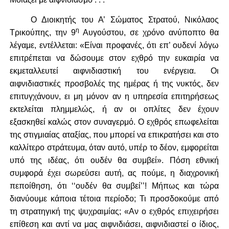
Ο Διοικητής του Α’ Σώματος Στρατού, Νικόλαος
η
Τρικούπης, την 9
Αυγούστου, σε χρόνο ανύποπτο θα
λέγαμε, εντέλλεται: «Είναι προφανές, ότι επ’ ουδενί λόγω
επιτρέπεται να δώσουμε στον εχθρό την ευκαιρία να
εκμεταλλευτεί αιφνιδιαστική του ενέργεια. Οι
αιφνιδιαστικές προσβολές της ημέρας ή της νυκτός, δεν
επιτυγχάνουν, ει μη μόνον αν η υπηρεσία επιτηρήσεως
εκτελείται πλημμελώς, ή αν οι οπλίτες δεν έχουν
εξασκηθεί καλώς στον συναγερμό. Ο εχθρός επωφελείται
της στιγμιαίας αταξίας, που μπορεί να επικρατήσει και στο
καλλίτερο στράτευμα, όταν αυτό, υπέρ το δέον, εμφορείται
υπό της ιδέας, ότι ουδέν θα συμβεί». Πόση εθνική
συμφορά έχει σωρεύσει αυτή, ας πούμε, η διαχρονική
πεποίθηση, ότι ‘‘ουδέν θα συμβεί’’! Μήπως και τώρα
διανύουμε κάποια τέτοια περίοδο; Τι προσδοκούμε από
τη στρατηγική της ψυχραιμίας; «Αν ο εχθρός επιχειρήσει
επίθεση και αντί να μας αιφνιδιάσει, αιφνιδιαστεί ο ίδιος,