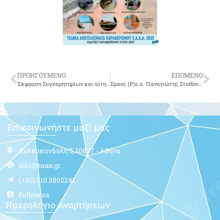
ΠΡΟΗΓΟΥΜΕΝΟ
ΕΠΟΜΕΝΟ
Έκφραση Συγχαρητηρίων και αίτημα του Συντονιστικού ΕΑΑ για συνάντηση με τον Υπουργό Οικονομικών
Σμχος (Ρ)ε.α. Παναγιώτης Σταθόπουλος του Σωτηρίου-δεν είναι πια μαζί μας
Επικοινωνήστε μαζί μας
Χαλκοκονδύλη 5, 10677 - Αθήνα
info@eaaa.gr
(+30) 210.3802241
Follow us
Ημερολόγιο Αναρτήσεων