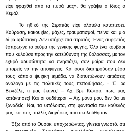
είχε φραχθεί από τα πυρά μας», θα γράψει ο ίδιος ο
Κεμάλ.
Το ηθικό της Στρατιάς είχε ολότελα καταπέσει.
Κούραση, κακουχίες, μάχες, τραυματισμοί, πείνα και μια
δίψα αβάσταγη. Δεν υπήρχε πια στρατός. Ένας συρφετός
έσπρωχνε το ρεύμα της γενικής φυγής. Όλα ένα κουβάρι
που κυλούσε προς την κατεύθυνση της θάλασσας, με τον
εχθρό αδυσώπητα να πλησιάζει, σαν μοίρα που δεν
μπορείς να την αποφύγεις. Και όσοι διατηρούσαν μέσα
τους κάποια ψυχική ικμάδα, να διατυπώνουν αιτιάσεις
ανάλογα με τις πολιτικές τους πεποιθήσεις. – Έ, ρε
Βενιζέλε, τι μας έκανες! – Άχ, βρε Κώτσο, πως μας
κατάντησες! Και οι ουδέτεροι, – Αχ, μάνα μου, δεν θα με
ξαναδείς! Ναι, τα υπόλοιπα, στη φαντασία του καθενός
μας, και στις πολλές διηγήσεις που ακολούθησαν.
Έξω από το Ουσάκ, υποχωρώντας, γίνεται γνωστό, ότι