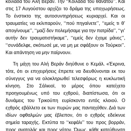
κοιλάδα του Αλή Βεράν. Την ‘‘Κοιλάδα του θανάτου’’. Και
στις 17 Αυγούστου αρχίζει το δράμα της υποχωρήσεως.
Το ένστικτο της αυτοσυντηρήσεως κυριαρχεί. Και οι
τραυματίες να εκλιπαρούν, ‘‘πού πηγαίνετε’’, ‘‘εμείς τι θ’
απογίνουμε’’, ‘‘μαζί δεν πολεμήσαμε για την πατρίδα’’, ‘‘γι’
αυτήν δεν τραυματιστήκαμε’’, ‘‘εμείς δεν έχομε μάνες’’,
‘‘συνάδελφε, σκότωσέ με, να μη με σφάξουν οι Τούρκοι’’.
Και απάντηση να μην παίρνουν.
Τη μάχη του Αλή Βεράν διηύθυνε ο Κεμάλ. «Έκρινα,
τότε, ότι οι επιχειρήσεις έπρεπε να διευθύνονται εκ του
σύνεγγυς για να ολοκληρωθεί τελεσφόρως η κυκλωτική
κίνηση. Στο Σάλκιοϊ, το μέρος όπου κατείχετο
προηγουμένως υπό του εχθρού, διαπίστωσα, ότι οι
δυνάμεις του Τρικούπη ευρίσκοντο εντός κλοιού. Ο
εχθρός εβάλλετο εκ των πυρών μας πανταχόθεν. Διά των
ιδίων οφθαλμών μας έβλεπον, ότι ο εχθρός εδείκνυε
σημεία ταραχής. Εκτύπα το ‘‘κεφάλι’’ του προς βορράν,
προς ανατολάς και προς νότον. Όμως, κάθε κατεύθυνση