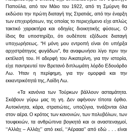
Παπούλα, από τον Μάιο του 1922, από τη Σμύρνη θα
εκδώσει την πρώτη διαταγή της Στρατιάς, από την έναρξη
των επιχειρήσεων, της οποίας το περιεχόμενο είχε απλώς
τακτικό χαρακτήρα και οδηγίες διοικητικής φύσεως. Ο
ίδιος θα υποστηρίξει, ότι ουδέποτε εξέδωσε διαταγή
υποχωρήσεως. “Η μόνη μου εντροπή είναι ότι υπήρξα
αρχιστράτηγος φυγάδων”, θα αναφωνήσει λίγο πριν την
εκτέλεσή του. Η αδερφή του Αικατερίνη, για την ιστορία,
είχε παντρευτεί τον Βρετανό διπλωμάτη λόρδο Εδουάρδο
Λω. Ήταν η περίφημη, για την ομορφιά και την
εκκεντρικότητά της, Λαίδη Λω.
«Τα κανόνια των Τούρκων βάλλουν ασταμάτητα.
Σκάβουν γύρω μας τη γη. Δεν αφήνουν τίποτα όρθιο.
Αυτοκίνητα, κάρα, στρατιώτες, υποζύγια, τινάζονται όλα
στον αέρα. Ο κρότος των κανονιών, των πολυβόλων, των
τουφεκιών, τα ανθρώπινα βογκητά και οι αναστεναγμοί,
‘‘Αλλάχ – Αλλάχ’’ από εκεί, ‘‘Αέρααα’’ από εδώ . . . είναι