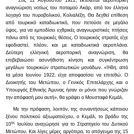
Στις 12 Αυγούστου 1922, εκτελείται αεροπορική
αναγνώριση νοτίως του ποταμού Ακάρ, από τον έλληνα
λοχαγό του πυροβολικού, Κολιαλέξη. Θα δεχθεί επίθεση
από τουρκικό καταδιωκτικό, που πετούσε σε μεγάλο
ύψος, για να εμποδίσει εχθρικές αναγνωριστικές πτήσεις
πάνω από τις τουρκικές θέσεις. Ο τουρκικός στρατός είχε
εφοδιαστεί, πλέον, και με καταδιωκτικά αεροπλάνα.
Δεύτερη ελληνική αεροπορική αναγνώριση, θα
επιβεβαιώσει ασυνήθιστη κίνηση και συγκέντρωση
μεγάλων τουρκικών στρατιωτικών μονάδων. «Ήδη, από
τα μέσα Ιουνίου 1922, είχα αποφασίσει να επιτεθώ. Ο
Διοικητής του Μετώπου, ο Γενικός Επιτελάρχης και ο
Υπουργός Εθνικής Άμυνας ήσαν οι μόνοι που γνώριζαν
την απόφασή μου αυτή», θα γράψει ο Μουσταφά Κεμάλ.
Με την πρόφαση, λοιπόν, της συναντήσεως κάποιου
ξένου πολιτικού αξιωματούχου, ο Κεμάλ, το βράδυ της
ης
10
Ιουλίου αναχώρησε για το Στρατηγείο του Δυτικού
Μετώπου. Και λίγες μέρες αργότερα, το απόγευμα της 15