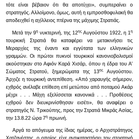
τότε είναι βέβαιον ότι θα αποτύχει», συμπεραίνει ο
στρατηγός. Αλλοίμονο, όμως, αυτή η εμπροσθοφυλακή θα
αποδειχθεί η αχίλλειος πτέρνα της μάχιμης Στρατιάς.
η
ης
η
Μετά την 9
νυκτερινή, της 12
Αυγούστου 1922, η 1
τουρκική Στρατιά θα καταφέρει να μετακινήσει τις
Μεραρχίες της έναντι και εγγύτατα των ελληνικών
γραμμών. Οι πρώτοι πυκνοί τουρκικοί κανονιοβολισμοί
ακούστηκαν στο Αφιόν Καρά Χισάρ, όπου η έδρα του Α’
ης
Σώματος Στρατού, ξημερώματα της 13
Αυγούστου.
Άρχιζε η τουρκική αντεπίθεση. «Από χαραυγής σήμερον,
εχθρός ανέλαβε επίθεση επί μετώπου από ποταμού Ακάρ
μέχρι . . . Μάχη εξελίσσεται κανονικά . . . Προθέσεις
εχθρού δεν διευκρινίσθησαν εισέτι», θα αναφέρει ο
στρατηγός Ν. Τρικούπης, προς την Στρατιά Μικράς Ασίας,
η
την 13.8.22 ώρα 7
πρωινή.
Αργά το απόγευμα της ίδιας ημέρας, ο Αρχιστράτηγος
Χατζανέστης, ο οποίος είχε αντικαταστήσει τον στρατηγό