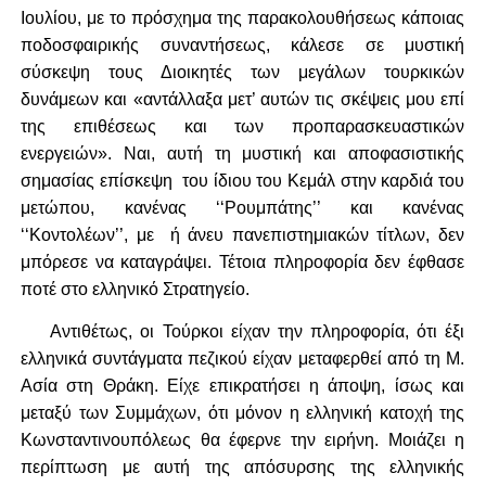
Ιουλίου, με το πρόσχημα της παρακολουθήσεως κάποιας
ποδοσφαιρικής συναντήσεως, κάλεσε σε μυστική
σύσκεψη τους Διοικητές των μεγάλων τουρκικών
δυνάμεων και «αντάλλαξα μετ’ αυτών τις σκέψεις μου επί
της επιθέσεως και των προπαρασκευαστικών
ενεργειών». Ναι, αυτή τη μυστική και αποφασιστικής
σημασίας επίσκεψη του ίδιου του Κεμάλ στην καρδιά του
μετώπου, κανένας ‘‘Ρουμπάτης’’ και κανένας
‘‘Κοντολέων’’, με ή άνευ πανεπιστημιακών τίτλων, δεν
μπόρεσε να καταγράψει. Τέτοια πληροφορία δεν έφθασε
ποτέ στο ελληνικό Στρατηγείο.
Αντιθέτως, οι Τούρκοι είχαν την πληροφορία, ότι έξι
ελληνικά συντάγματα πεζικού είχαν μεταφερθεί από τη Μ.
Ασία στη Θράκη. Είχε επικρατήσει η άποψη, ίσως και
μεταξύ των Συμμάχων, ότι μόνον η ελληνική κατοχή της
Κωνσταντινουπόλεως θα έφερνε την ειρήνη. Μοιάζει η
περίπτωση με αυτή της απόσυρσης της ελληνικής