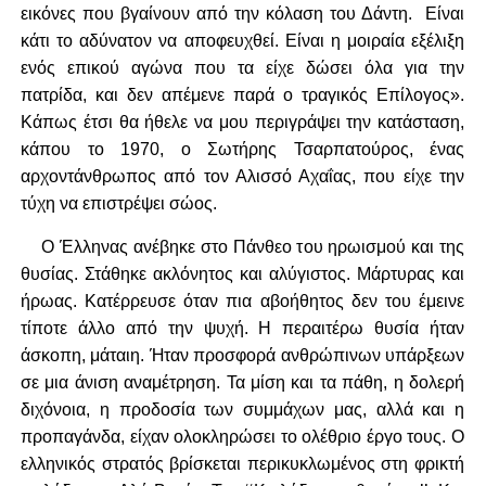
εικόνες που βγαίνουν από την κόλαση του Δάντη. Είναι
κάτι το αδύνατον να αποφευχθεί. Είναι η μοιραία εξέλιξη
ενός επικού αγώνα που τα είχε δώσει όλα για την
πατρίδα, και δεν απέμενε παρά ο τραγικός Επίλογος».
Κάπως έτσι θα ήθελε να μου περιγράψει την κατάσταση,
κάπου το 1970, ο Σωτήρης Τσαρπατούρος, ένας
αρχοντάνθρωπος από τον Αλισσό Αχαΐας, που είχε την
τύχη να επιστρέψει σώος.
Ο Έλληνας ανέβηκε στο Πάνθεο του ηρωισμού και της
θυσίας. Στάθηκε ακλόνητος και αλύγιστος. Μάρτυρας και
ήρωας. Κατέρρευσε όταν πια αβοήθητος δεν του έμεινε
τίποτε άλλο από την ψυχή. Η περαιτέρω θυσία ήταν
άσκοπη, μάταιη. Ήταν προσφορά ανθρώπινων υπάρξεων
σε μια άνιση αναμέτρηση. Τα μίση και τα πάθη, η δολερή
διχόνοια, η προδοσία των συμμάχων μας, αλλά και η
προπαγάνδα, είχαν ολοκληρώσει το ολέθριο έργο τους. Ο
ελληνικός στρατός βρίσκεται περικυκλωμένος στη φρικτή