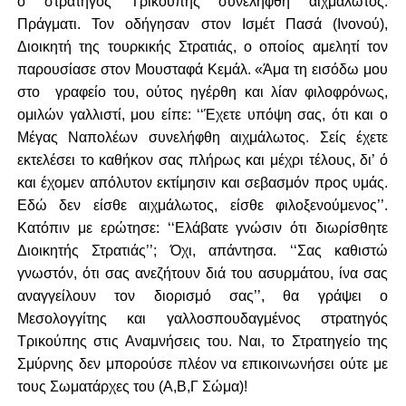
ο στρατηγός Τρικούπης συνελήφθη αιχμάλωτος.
Πράγματι. Τον οδήγησαν στον Ισμέτ Πασά (Ινονού),
Διοικητή της τουρκικής Στρατιάς, ο οποίος αμελητί τον
παρουσίασε στον Μουσταφά Κεμάλ. «Άμα τη εισόδω μου
στο γραφείο του, ούτος ηγέρθη και λίαν φιλοφρόνως,
ομιλών γαλλιστί, μου είπε: ‘‘Έχετε υπόψη σας, ότι και ο
Μέγας Ναπολέων συνελήφθη αιχμάλωτος. Σείς έχετε
εκτελέσει το καθήκον σας πλήρως και μέχρι τέλους, δι’ ό
και έχομεν απόλυτον εκτίμησιν και σεβασμόν προς υμάς.
Εδώ δεν είσθε αιχμάλωτος, είσθε φιλοξενούμενος’’.
Κατόπιν με ερώτησε: ‘‘Ελάβατε γνώσιν ότι διωρίσθητε
Διοικητής Στρατιάς’’; Όχι, απάντησα. ‘‘Σας καθιστώ
γνωστόν, ότι σας ανεζήτουν διά του ασυρμάτου, ίνα σας
αναγγείλουν τον διορισμό σας’’, θα γράψει ο
Μεσολογγίτης και γαλλοσπουδαγμένος στρατηγός
Τρικούπης στις Αναμνήσεις του. Ναι, το Στρατηγείο της
Σμύρνης δεν μπορούσε πλέον να επικοινωνήσει ούτε με
τους Σωματάρχες του (Α,Β,Γ Σώμα)!