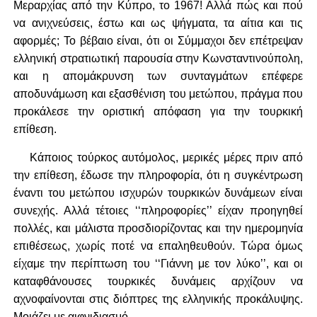
Μεραρχίας από την Κύπρο, το 1967! Αλλά πώς και πού
να ανιχνεύσεις, έστω και ως ψήγματα, τα αίτια και τις
αφορμές; Το βέβαιο είναι, ότι οι Σύμμαχοι δεν επέτρεψαν
ελληνική στρατιωτική παρουσία στην Κωνσταντινούπολη,
και η απομάκρυνση των συνταγμάτων επέφερε
αποδυνάμωση και εξασθένιση του μετώπου, πράγμα που
προκάλεσε την οριστική απόφαση για την τουρκική
επίθεση.
Κάποιος τούρκος αυτόμολος, μερικές μέρες πριν από
την επίθεση, έδωσε την πληροφορία, ότι η συγκέντρωση
έναντι του μετώπου ισχυρών τουρκικών δυνάμεων είναι
συνεχής. Αλλά τέτοιες ‘‘πληροφορίες’’ είχαν προηγηθεί
πολλές, και μάλιστα προσδιορίζοντας και την ημερομηνία
επιθέσεως, χωρίς ποτέ να επαληθευθούν. Τώρα όμως
είχαμε την περίπτωση του ‘‘Γιάννη με τον λύκο’’, και οι
καταφθάνουσες τουρκικές δυνάμεις αρχίζουν να
αχνοφαίνονται στις διόπτρες της ελληνικής προκάλυψης.
Μοιάζει με αιφνιδιασμό . . .