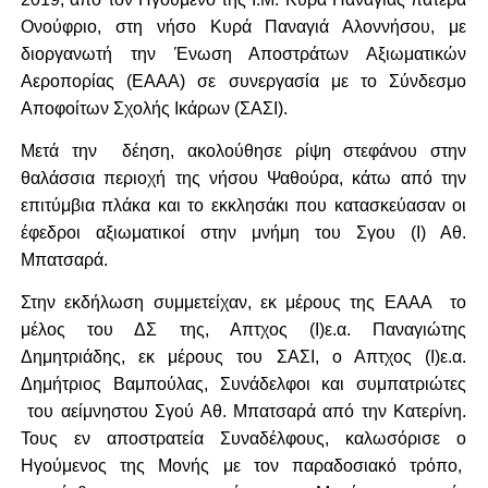
Ονούφριο, στη νήσο Κυρά Παναγιά Αλοννήσου, με
διοργανωτή την Ένωση Αποστράτων Αξιωματικών
Αεροπορίας (ΕΑΑΑ) σε συνεργασία με το Σύνδεσμο
Αποφοίτων Σχολής Ικάρων (ΣΑΣΙ).
Μετά την δέηση, ακολούθησε ρίψη στεφάνου στην
θαλάσσια περιοχή της νήσου Ψαθούρα, κάτω από την
επιτύμβια πλάκα και το εκκλησάκι που κατασκεύασαν οι
έφεδροι αξιωματικοί στην μνήμη του Σγου (Ι) Αθ.
Μπατσαρά.
Στην εκδήλωση συμμετείχαν, εκ μέρους της ΕΑΑΑ το
μέλος του ΔΣ της, Απτχος (Ι)ε.α. Παναγιώτης
Δημητριάδης, εκ μέρους του ΣΑΣΙ, ο Απτχος (Ι)ε.α.
Δημήτριος Βαμπούλας, Συνάδελφοι και συμπατριώτες
του αείμνηστου Σγού Αθ. Μπατσαρά από την Κατερίνη.
Τους εν αποστρατεία Συναδέλφους, καλωσόρισε ο
Ηγούμενος της Μονής με τον παραδοσιακό τρόπο,