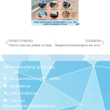
ΠΡΟΗΓΟΥΜΕΝΟ
ΕΠΟΜΕΝΟ
Τελετή τιμής και μνήμης σε Γράμμο-Βίτσι, τριήμερη μετακίνηση
Έκφραση Συγχαρητηρίων και αίτημα του Συντονιστικού ΕΑΑ για συνάντηση με τον Υπουργό Οικονομικών
Επικοινωνήστε μαζί μας
Χαλκοκονδύλη 5, 10677 - Αθήνα
info@eaaa.gr
(+30) 210.3802241
Follow us
Ημερολόγιο Αναρτήσεων