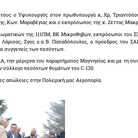
 τους ο Υφυπουργός στον πρωθυπουργό κ, Χρ, Τριαντόπο
ς, Κων. Μαραβέγιας και ο εκπρόσωπος της κ. Ζέττας Μακρή
ιωματικών της 111ΠΜ, ΒΚ Μικροθηβών, εκπρόσωποι του ΣΞ
Λάρισας, Σγος ε.α Β. Παπαδόπουλος, ο πρόεδρος του ΣΑΙ
αι συγγενείς των πεσόντων.
Α, την μέριμνα του παραρτήματος Μαγνησίας και με τη συ
ν σύλλογο πεσόντων θυμάτων του C-130.
λες απώλειες στην Πολεμική μας Αεροπορία.