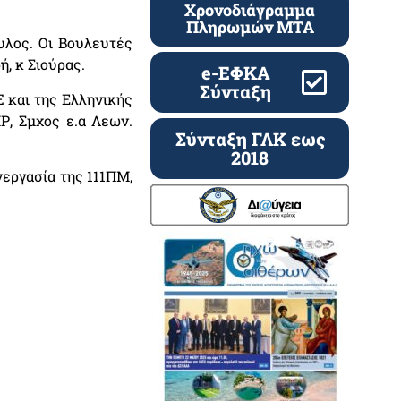
Χρονοδιάγραμμα
Πληρωμών ΜΤΑ
υλος. Οι Βουλευτές
, κ Σιούρας.
e-ΕΦΚΑ
Σύνταξη
 και της Ελληνικής
Ρ, Σμχος ε.α Λεων.
Σύνταξη ΓΛΚ εως
2018
νεργασία της 111ΠΜ,