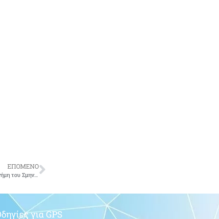
ΕΠΟΜΕΝΟ
Eπετειακή Eκδήλωση στο όρος Γράμμος και Τρισάγιο από την ΕΑΑΑ στη μνήμη του Σμηναγού (Ι) Παντελή Γκέλη
δηγίες για GPS