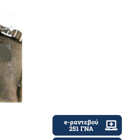
e-ραντεβού
251 ΓΝΑ