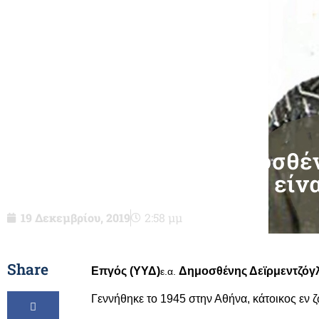
Επγός (ΥΥΔ)ε.α. Δημοσθέ
του Ιωάννη-δεν είνα
19 Δεκεμβρίου, 2019
2:58 μμ
Share
Επγός (ΥΥΔ)
Δημοσθένης Δεϊρμεντζόγ
ε.α.
Γεννήθηκε το 1945 στην Αθήνα, κάτοικος εν