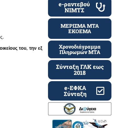
e-ραντεβού
ΝΙΜΤΣ
ΜΕΡΙΣΜΑ ΜΤΑ
ΕΚΟΕΜΑ
ης
.
Χρονοδιάγραμμα
κείους του, την εξ
Πληρωμών ΜΤΑ
Σύνταξη ΓΛΚ εως
2018
e-ΕΦΚΑ
Σύνταξη