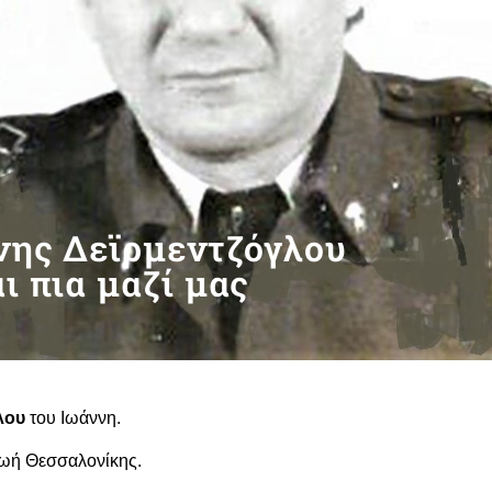
νης Δεϊρμεντζόγλου
ι πια μαζί μας
λου
του Ιωάννη.
 ζωή Θεσσαλονίκης.