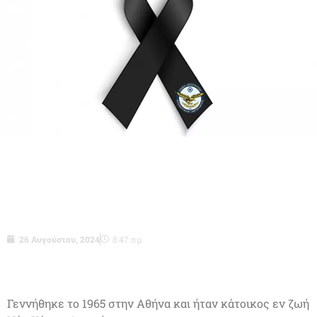
Επγος (ΥΑΔ) ε.α. Καραντάκης Νικήτας
του Ιωάννη
26 Αυγούστου, 2024
8:47 πμ
Γεννήθηκε το 1965 στην Αθήνα και ήταν κάτοικος εν ζωή