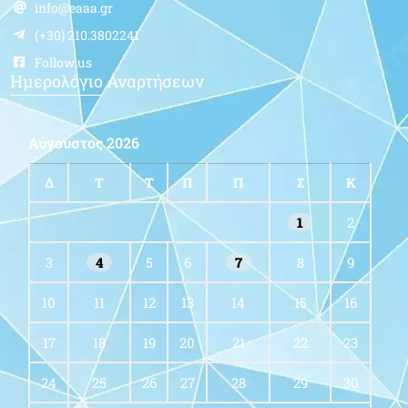
info@eaaa.gr
(+30) 210.3802241
Follow us
Ημερολόγιο Αναρτήσεων
Αύγουστος 2026
Δ
Τ
Τ
Π
Π
Σ
Κ
1
2
3
4
5
6
7
8
9
10
11
12
13
14
15
16
17
18
19
20
21
22
23
24
25
26
27
28
29
30