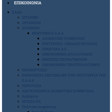
ΕΠΙΚΟΙΝΩΝΙΑ
ΕΑΑΑ
ΙΣΤΟΡΙΚΟ
ΟΡΓΑΝΩΣΗ
ΔΙΟΙΚΗΣΗ
ΚΕΝΤΡΙΚΗ Ε.Α.Α.Α.
ΔΙΟΙΚΗΤΙΚΟ ΣΥΜΒΟΥΛΙΟ
ΕΠΙΤΡΟΠΕΣ- ΟΜΑΔΕΣ ΕΡΓΑΣΙΑΣ
ΠΡΑΚΤΙΚΑ Δ.Σ.
ΟΙΚΟΝΟΜΙΚΟΙ ΑΠΟΛΟΓΙΣΜΟΙ
ΕΚΘΕΣΕΙΣ ΠΕΠΡΑΓΜΕΝΩΝ
ΟΙΚΟΝΟΜΙΚΟΙ ΠΡΟΫΠΟΛΟΓΙΣΜΟΙ
ΠΡΟΚΗΡΥΞΕΙΣ
ΝΟΜΟΘΕΣΙΑ ΣΧΕΤΙΚΗ ΜΕ ΤΗΝ ΛΕΙΤΟΥΡΓΙΑ ΤΗΣ
Ε.Α.Α.Α
ΠΕΡΙΟΥΣΙΑ
ΔΙΑΤΕΛΕΣΑΝΤΑ ΔΙΟΙΚΗΤΙΚΑ ΣΥΜΒΟΥΛΙΑ
Δι@ύγεια
ΗΓΕΣΙΑ ΠΑ
Πολιτική Ασφαλείας
Όροι Χρήσης