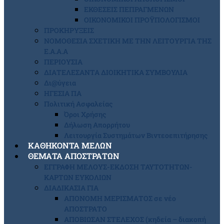
ΕΚΘΕΣΕΙΣ ΠΕΠΡΑΓΜΕΝΩΝ
ΟΙΚΟΝΟΜΙΚΟΙ ΠΡΟΫΠΟΛΟΓΙΣΜΟΙ
ΠΡΟΚΗΡΥΞΕΙΣ
ΝΟΜΟΘΕΣΙΑ ΣΧΕΤΙΚΗ ΜΕ ΤΗΝ ΛΕΙΤΟΥΡΓΙΑ ΤΗΣ
Ε.Α.Α.Α
ΠΕΡΙΟΥΣΙΑ
ΔΙΑΤΕΛΕΣΑΝΤΑ ΔΙΟΙΚΗΤΙΚΑ ΣΥΜΒΟΥΛΙΑ
Δι@ύγεια
ΗΓΕΣΙΑ ΠΑ
Πολιτική Ασφαλείας
Όροι Χρήσης
Δήλωση Απορρήτου
Λειτουργία Συστημάτων Βιντεοεπιτήρησης
ΚΑΘΗΚΟΝΤΑ ΜΕΛΩΝ
ΘΕΜΑΤΑ ΑΠΟΣΤΡΑΤΩΝ
ΕΓΓΡΑΦΗ ΜΕΛΟΥΣ-ΕΚΔΟΣΗ ΤΑΥΤΟΤΗΤΩΝ-
ΚΑΡΤΩΝ ΕΥΚΟΛΙΩΝ
ΔΙΑΔΙΚΑΣΙΑ ΓΙΑ
ΑΠΟΝΟΜΗ ΜΕΡΙΣΜΑΤΟΣ σε νέο
ΑΠΟΣΤΡΑΤΟ
ΑΠΟΒΙΩΣΑΝ ΣΤΕΛΕΧΟΣ (κηδεία – διακοπή