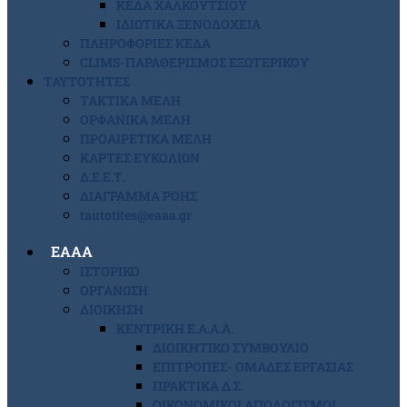
ΚΕΔΑ ΧΑΛΚΟΥΤΣΙΟΥ
ΙΔΙΩΤΙΚΑ ΞΕΝΟΔΟΧΕΙΑ
ΠΛΗΡΟΦΟΡΙΕΣ ΚΕΔΑ
CLIMS-ΠΑΡΑΘΕΡΙΣΜΟΣ ΕΞΩΤΕΡΙΚΟΥ
ΤΑΥΤΟΤΗΤΕΣ
ΤΑΚΤΙΚΑ ΜΕΛΗ
ΟΡΦΑΝΙΚΑ ΜΕΛΗ
ΠΡΟΑΙΡΕΤΙΚΑ ΜΕΛΗ
ΚΑΡΤΕΣ ΕΥΚΟΛΙΩΝ
Δ.Ε.Ε.Τ.
ΔΙΑΓΡΑΜΜΑ ΡΟΗΣ
tautotites@eaaa.gr
ΕΑΑΑ
ΙΣΤΟΡΙΚΟ
ΟΡΓΑΝΩΣΗ
ΔΙΟΙΚΗΣΗ
ΚΕΝΤΡΙΚΗ Ε.Α.Α.Α.
ΔΙΟΙΚΗΤΙΚΟ ΣΥΜΒΟΥΛΙΟ
ΕΠΙΤΡΟΠΕΣ- ΟΜΑΔΕΣ ΕΡΓΑΣΙΑΣ
ΠΡΑΚΤΙΚΑ Δ.Σ.
ΟΙΚΟΝΟΜΙΚΟΙ ΑΠΟΛΟΓΙΣΜΟΙ