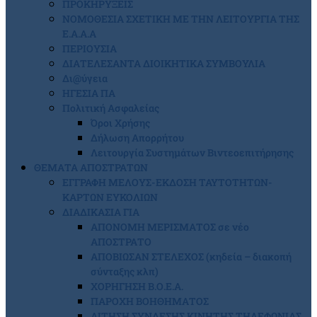
ΠΡΟΚΗΡΥΞΕΙΣ
ΝΟΜΟΘΕΣΙΑ ΣΧΕΤΙΚΗ ΜΕ ΤΗΝ ΛΕΙΤΟΥΡΓΙΑ ΤΗΣ
Ε.Α.Α.Α
ΠΕΡΙΟΥΣΙΑ
ΔΙΑΤΕΛΕΣΑΝΤΑ ΔΙΟΙΚΗΤΙΚΑ ΣΥΜΒΟΥΛΙΑ
Δι@ύγεια
ΗΓΕΣΙΑ ΠΑ
Πολιτική Ασφαλείας
Όροι Χρήσης
Δήλωση Απορρήτου
Λειτουργία Συστημάτων Βιντεοεπιτήρησης
ΘΕΜΑΤΑ ΑΠΟΣΤΡΑΤΩΝ
ΕΓΓΡΑΦΗ ΜΕΛΟΥΣ-ΕΚΔΟΣΗ ΤΑΥΤΟΤΗΤΩΝ-
ΚΑΡΤΩΝ ΕΥΚΟΛΙΩΝ
ΔΙΑΔΙΚΑΣΙΑ ΓΙΑ
ΑΠΟΝΟΜΗ ΜΕΡΙΣΜΑΤΟΣ σε νέο
ΑΠΟΣΤΡΑΤΟ
ΑΠΟΒΙΩΣΑΝ ΣΤΕΛΕΧΟΣ (κηδεία – διακοπή
σύνταξης κλπ)
ΧΟΡΗΓΗΣΗ Β.Ο.Ε.Α.
ΠΑΡΟΧΗ ΒΟΗΘΗΜΑΤΟΣ
ΑΙΤΗΣΗ ΣΥΝΔΕΣΗΣ ΚΙΝΗΤΗΣ ΤΗΛΕΦΩΝΙΑΣ