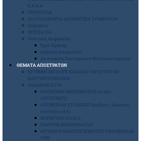
Ε.Α.Α.Α
ΠΕΡΙΟΥΣΙΑ
ΔΙΑΤΕΛΕΣΑΝΤΑ ΔΙΟΙΚΗΤΙΚΑ ΣΥΜΒΟΥΛΙΑ
Δι@ύγεια
ΗΓΕΣΙΑ ΠΑ
Πολιτική Ασφαλείας
Όροι Χρήσης
Δήλωση Απορρήτου
Λειτουργία Συστημάτων Βιντεοεπιτήρησης
ΘΕΜΑΤΑ ΑΠΟΣΤΡΑΤΩΝ
ΕΓΓΡΑΦΗ ΜΕΛΟΥΣ-ΕΚΔΟΣΗ ΤΑΥΤΟΤΗΤΩΝ-
ΚΑΡΤΩΝ ΕΥΚΟΛΙΩΝ
ΔΙΑΔΙΚΑΣΙΑ ΓΙΑ
ΑΠΟΝΟΜΗ ΜΕΡΙΣΜΑΤΟΣ σε νέο
ΑΠΟΣΤΡΑΤΟ
ΑΠΟΒΙΩΣΑΝ ΣΤΕΛΕΧΟΣ (κηδεία – διακοπή
σύνταξης κλπ)
ΧΟΡΗΓΗΣΗ Β.Ο.Ε.Α.
ΠΑΡΟΧΗ ΒΟΗΘΗΜΑΤΟΣ
ΑΙΤΗΣΗ ΣΥΝΔΕΣΗΣ ΚΙΝΗΤΗΣ ΤΗΛΕΦΩΝΙΑΣ
VPN