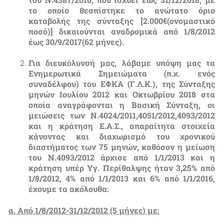
το οποίο θεσπίστηκε το ανώτατο όριο
καταβολής της σύνταξης [2.000€(ονομαστικό
ποσό)] δικαιούνται αναδρομικά από 1/8/2012
έως 30/9/2017(62 μήνες).
Για διευκόλυνσή μας, λάβαμε υπόψη μας τα
Ενημερωτικά Σημειώματα (π.χ. ενός
συναδέλφου) του ΕΦΚΑ (Γ.Λ.Κ.), της Σύνταξης
μηνών Ιουλίου 2012 και Οκτωβρίου 2018 στα
οποία αναγράφονται η Βασική Σύνταξη, οι
μειώσεις των Ν.4024/2011,4051/2012,4093/2012
και η κράτηση Ε.Α.Σ., απαραίτητα στοιχεία
κάνοντας και διαχωρισμό του χρονικού
διαστήματος των 75 μηνών, καθόσον η μείωση
του Ν.4093/2012 άρχισε από 1/1/2013 και η
κράτηση υπέρ Υγ. Περίθαλψης ήταν 3,25% από
1/8/2012, 4% από 1/1/2013 και 6% από 1/1/2016,
έχουμε τα ακόλουθα:
α. Από 1/8/2012-31/12/2012 (5 μήνες) με: