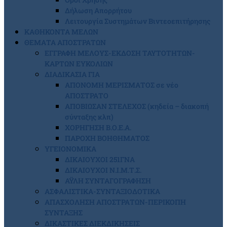
Δήλωση Απορρήτου
Λειτουργία Συστημάτων Βιντεοεπιτήρησης
ΚΑΘΗΚΟΝΤΑ ΜΕΛΩΝ
ΘΕΜΑΤΑ ΑΠΟΣΤΡΑΤΩΝ
ΕΓΓΡΑΦΗ ΜΕΛΟΥΣ-ΕΚΔΟΣΗ ΤΑΥΤΟΤΗΤΩΝ-
ΚΑΡΤΩΝ ΕΥΚΟΛΙΩΝ
ΔΙΑΔΙΚΑΣΙΑ ΓΙΑ
ΑΠΟΝΟΜΗ ΜΕΡΙΣΜΑΤΟΣ σε νέο
ΑΠΟΣΤΡΑΤΟ
ΑΠΟΒΙΩΣΑΝ ΣΤΕΛΕΧΟΣ (κηδεία – διακοπή
σύνταξης κλπ)
ΧΟΡΗΓΗΣΗ Β.Ο.Ε.Α.
ΠΑΡΟΧΗ ΒΟΗΘΗΜΑΤΟΣ
ΥΓΕΙΟΝΟΜΙΚΑ
ΔΙΚΑΙΟΥΧΟΙ 251ΓΝΑ
ΔΙΚΑΙΟΥΧΟΙ Ν.Ι.Μ.Τ.Σ.
ΑΫΛΗ ΣΥΝΤΑΓΟΓΡΑΦΗΣΗ
ΑΣΦΑΛΙΣΤΙΚΑ-ΣΥΝΤΑΞΙΟΔΟΤΙΚΑ
ΑΠΑΣΧΟΛΗΣΗ ΑΠΟΣΤΡΑΤΩΝ-ΠΕΡΙΚΟΠΗ
ΣΥΝΤΑΞΗΣ
ΔΙΚΑΣΤΙΚΕΣ ΔΙΕΚΔΙΚΗΣΕΙΣ