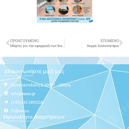
ΠΡΟΗΓΟΥΜΕΝΟ
ΕΠΟΜΕΝΟ
Οδηγίες για την εφαρμογή των διατάξεων της παρ. 2α του άρθρου 8 του ν. 4387/2016 (A 85). Προσδιορισμός συντάξιμων αποδοχών και σχετικών κρατήσεων δημοσίων λειτουργών και υπαλλήλων
Θερμά Συλλυπητήρια
Επικοινωνήστε μαζί μας
Χαλκοκονδύλη 5, 10677 - Αθήνα
info@eaaa.gr
(+30) 210.3802241
Follow us
Ημερολόγιο Αναρτήσεων