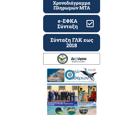
Χρονοδιάγραμμα
Πληρωμών ΜΤΑ
e-ΕΦΚΑ
Σύνταξη
Σύνταξη ΓΛΚ εως
2018