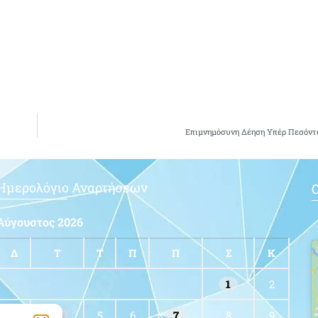
Επιμνημόσυνη Δέηση Υπέρ Πεσόντ
Ημερολόγιο Αναρτήσεων
Ο
Αύγουστος 2026
Δ
Τ
Τ
Π
Π
Σ
Κ
1
2
3
4
5
6
7
8
9