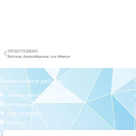
ΠΡΟΗΓΟΥΜΕΝΟ
Επέτειος Απελευθέρωσης των Αθηνών.
Επικοινωνήστε μαζί μας
Χαλκοκονδύλη 5, 10677 - Αθήνα
info@eaaa.gr
(+30) 210.3802241
Follow us