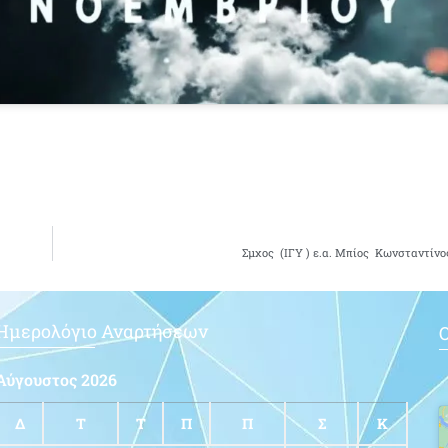
Σμχος (ΙΓΥ ) ε.α. Μπίος Κωνσταντίνο
Ημερολόγιο Αναρτήσεων
Ο
Αύγουστος 2026
Δ
Τ
Τ
Π
Π
Σ
Κ