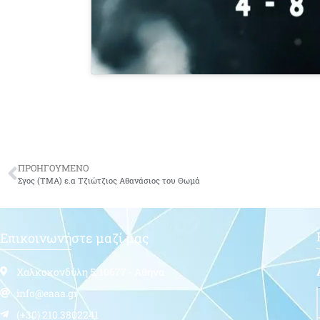
ΠΡΟΗΓΟΥΜΕΝΟ
Σγος (ΤΜΑ) ε.α Τζιώτζιος Αθανάσιος του Θωμά
Επικοινωνήστε μαζί μας
Χαλκοκονδύλη 5, 10677 - Αθήνα
info@eaaa.gr
(+30) 210.3802241