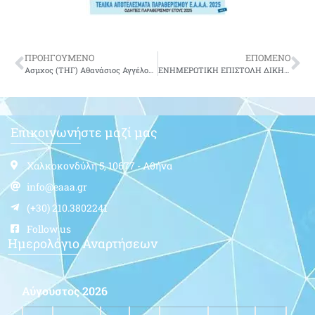
ΠΡΟΗΓΟΥΜΕΝΟ
ΕΠΟΜΕΝΟ
Ασμχος (ΤΗΓ) Αθανάσιος Αγγέλου-δεν είναι πια μαζί μας
ΕΝΗΜΕΡΩΤΙΚΗ ΕΠΙΣΤΟΛΗ ΔΙΚΗΓΟΡΙΚΟΥ ΓΡΑΦΕΙΟΥ για δικαστική διεκδίκηση της Εισφοράς Αλληλεγγύης Συνταξιούχων (ΕΑΣ)
Επικοινωνήστε μαζί μας
Χαλκοκονδύλη 5, 10677 - Αθήνα
info@eaaa.gr
(+30) 210.3802241
Follow us
Ημερολόγιο Αναρτήσεων
Αύγουστος 2026