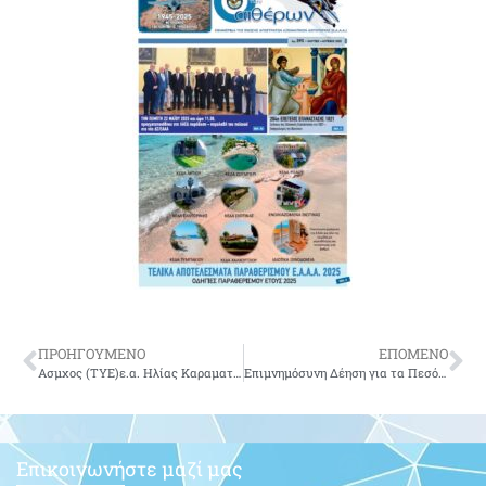
ΠΡΟΗΓΟΥΜΕΝΟ
ΕΠΟΜΕΝΟ
Ασμχος (ΤΥΕ)ε.α. Ηλίας Καραματσούκης του Ιωάννη-δεν είναι πια μαζί μας
Επιμνημόσυνη Δέηση για τα Πεσόντα – Εκλιπόντα Στελέχη του Στρατού Ξηράς
Επικοινωνήστε μαζί μας