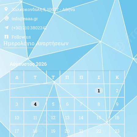
Χαλκοκονδύλη 5, 10677 - Αθήνα
info@eaaa.gr
(+30) 210.3802241
Follow us
Ημερολόγιο Αναρτήσεων
Αύγουστος 2026
Δ
Τ
Τ
Π
Π
Σ
Κ
1
2
3
4
5
6
7
8
9
10
11
12
13
14
15
16
17
18
19
20
21
22
23