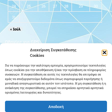
24
25
26
27
28
29
30
31
« Ιούλ
Οδηγίες για GPS
Διαχείριση Συγκατάθεσης
Cookies
Για να παρέχουμε την καλύτερη εμπειρία, χρησιμοποιούμε τεχνολογίες
όπως cookies για την αποθήκευση ή/και την πρόσβαση σε πληροφορίες
συσκευών. Η συγκατάθεση σε αυτές τις τεχνολογίες θα επιτρέψει σε
εμάς να επεξεργαστούμε δεδομένα όπως συμπεριφορά περιήγησης ή
μοναδικά αναγνωριστικά σε αυτόν τον ιστότοπο. Η μη συγκατάθεση ή η
Κάντε κλικ για να αποδεχτείτε cookies
ανάκληση της συγκατάθεσης, μπορεί να επηρεάσει αρνητικά αρνητικά
ορισμένες λειτουργίες και δυνατότητες.
εμπορικής προώθησης και να
ενεργοποιήσετε αυτό το περιεχόμενο
Αποδοχή