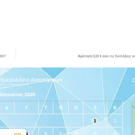
017
Κράτηση 0,20 € απο τις Συντάξεις 
Ημερολόγιο Αναρτήσεων
Ο
Αύγουστος 2026
Δ
Τ
Τ
Π
Π
Σ
Κ
1
2
3
4
5
6
7
8
9