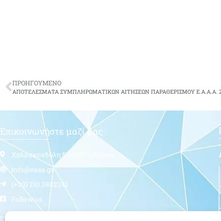
ΠΡΟΗΓΟΥΜΕΝΟ
ΑΠΟΤΕΛΕΣΜΑΤΑ ΣΥΜΠΛΗΡΩΜΑΤΙΚΩΝ ΑΙΤΗΣΕΩΝ ΠΑΡΑΘΕΡΙΣΜΟΥ Ε.Α.Α.Α. 2
Επικοινωνήστε μαζί μας
Χαλκοκονδύλη 5, 10677 - Αθήνα
info@eaaa.gr
(+30) 210.3802241
Follow us