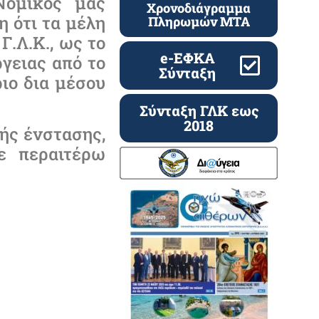
Νομικός μας
Χρονοδιάγραμμα
 ότι τα μέλη
Πληρωμών ΜΤΑ
.Λ.Κ., ως το
e-ΕΦΚΑ
γειας από το
Σύνταξη
ριο δια μέσου
Σύνταξη ΓΛΚ εως
2018
ής ένστασης,
ε περαιτέρω