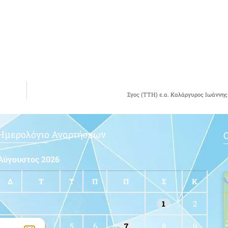
Σγος (ΤΤΗ) ε.α. Καλάργυρος Ιωάννης
Ημερολόγιο Αναρτήσεων
Ο
Αύγουστος 2026
Δ
Τ
Τ
Π
Π
Σ
Κ
1
2
3
4
5
6
7
8
9