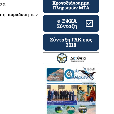
Χρονοδιάγραμμα
022
.
Πληρωμών ΜΤΑ
κά η
παράδοση
των
e-ΕΦΚΑ
Σύνταξη
Σύνταξη ΓΛΚ εως
2018