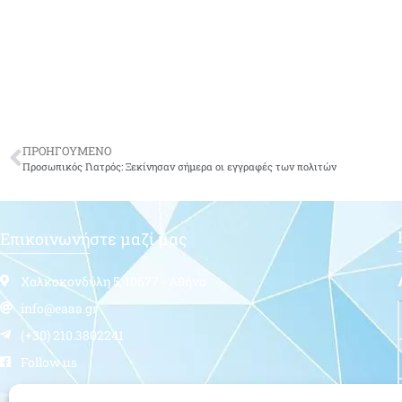
ΠΡΟΗΓΟΥΜΕΝΟ
Προσωπικός Γιατρός: Ξεκίνησαν σήμερα οι εγγραφές των πολιτών
Επικοινωνήστε μαζί μας
Χαλκοκονδύλη 5, 10677 - Αθήνα
info@eaaa.gr
(+30) 210.3802241
Follow us