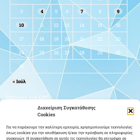
3
4
5
6
7
8
9
10
11
12
13
14
15
16
17
18
19
20
21
22
23
24
25
26
27
28
29
30
31
« Ιούλ
Οδηγίες για GPS
Διαχείριση Συγκατάθεσης
Cookies
Για να παρέχουμε την καλύτερη εμπειρία, χρησιμοποιούμε τεχνολογίες
όπως cookies για την αποθήκευση ή/και την πρόσβαση σε πληροφορίες
συσκευών. Η συγκατάθεση σε αυτές τις τεχνολογίες θα επιτρέψει σε