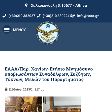
Χαλκοκονδύλη 5, 10677 - Αθήνα
(+30)210 3820271
(+30)210 3802241
info@eaaa.gr
ΜΕΝΟΥ
ΕΑΑΑ/Παρ. Χανίων-Ετήσιο Μνημόσυνο
αποβιωσάντων Συναδέλφων, Συζύγων,
Τέκνων, Μελών του Παραρτήματος
11 Μαΐου, 2023
8:17 μμ