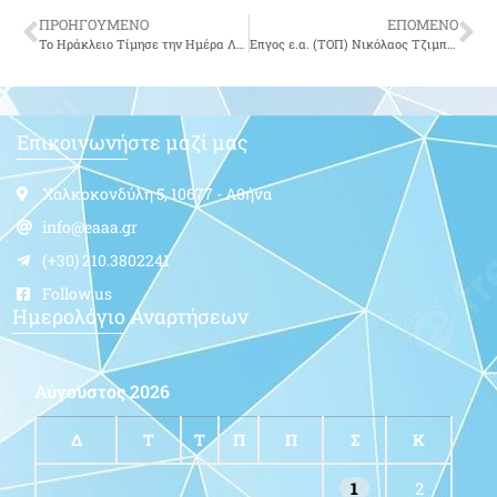
ΠΡΟΗΓΟΥΜΕΝΟ
ΕΠΟΜΕΝΟ
Το Ηράκλειο Τίμησε την Ημέρα Λήξης του Βˊ Παγκοσμίου Πολέμου
Επγος ε.α. (ΤΟΠ) Νικόλαος Τζιμπρές του Χαραλάμπου
Επικοινωνήστε μαζί μας
Χαλκοκονδύλη 5, 10677 - Αθήνα
info@eaaa.gr
(+30) 210.3802241
Follow us
Ημερολόγιο Αναρτήσεων
Αύγουστος 2026
Δ
Τ
Τ
Π
Π
Σ
Κ
1
2