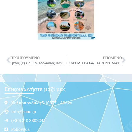
ΠΡΟΗΓΟΥΜΕΝΟ
ΕΠΟΜΕΝΟ
Σμχος (Ε) ε.α. Κουτσολιάκος Παναγιώτης του Βασίλειου
ΕΚΔΡΟΜΗ ΕΑΑΑ/ ΠΑΡΑΡΤΗΜΑΤΟΣ ΧΑΝΙΩΝ ΡΕΘΥΜΝΗΣ ΣΤΟΝ ΑΡΧΑΙΟΛΟΓΙΚΟ ΧΩΡΟ ΤΗΣ ΑΡΧΑΙΑΣ ΦΑΙΣΤΟΥ ΚΑΙ ΣΤΗΝ ΙΕΡΑ ΜΟΝΗ ΑΓΙΟΥ ΑΝΤΩΝΙΟΥ (ΒΡΟΝΤΗΣΙ) ΣΤΗΝ ΠΕΡΙΟΧΗ ΤΟΥ ΖΑΡΟΥ
Επικοινωνήστε μαζί μας
Χαλκοκονδύλη 5, 10677 - Αθήνα
info@eaaa.gr
(+30) 210.3802241
Follow us