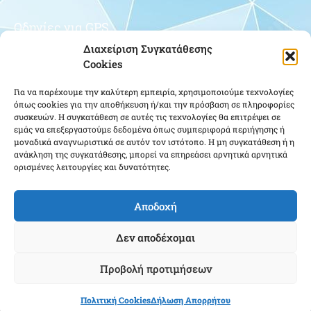
Οδηγίες για GPS
Διαχείριση Συγκατάθεσης
Cookies
Για να παρέχουμε την καλύτερη εμπειρία, χρησιμοποιούμε τεχνολογίες
όπως cookies για την αποθήκευση ή/και την πρόσβαση σε πληροφορίες
συσκευών. Η συγκατάθεση σε αυτές τις τεχνολογίες θα επιτρέψει σε
εμάς να επεξεργαστούμε δεδομένα όπως συμπεριφορά περιήγησης ή
μοναδικά αναγνωριστικά σε αυτόν τον ιστότοπο. Η μη συγκατάθεση ή η
Κάντε κλικ για να αποδεχτείτε cookies
ανάκληση της συγκατάθεσης, μπορεί να επηρεάσει αρνητικά αρνητικά
ορισμένες λειτουργίες και δυνατότητες.
εμπορικής προώθησης και να
ενεργοποιήσετε αυτό το περιεχόμενο
Αποδοχή
Δεν αποδέχομαι
Προβολή προτιμήσεων
Ένωση Αποστράτων Αξιωματικών Αεροπορίας ΕΑΑΑ - Copyright © 2024 |
Πολιτική Cookies
Δήλωση Απορρήτου
Cloudmanager.gr
Powered & Created by