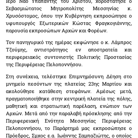
Ιερό Ναό Υπαπαντής του Χριστού, χοροστάτησε ο
Σεβασμιώτατος Μητροπολίτης Μεσσηνίας κ.
Χρυσόστομος, όπου την Κυβέρνηση εκπροσώπησε ο
υφυπουργός Εξωτερικών Κώστας Φραγκογιάννης,
παρουσία εκπροσώπων Αρχών και Φορέων.
Τον πανηγυρικό της ημέρας εκφώνησε ο κ. Λάμπρος
Τζούμης, αντιστράτηγος εν αποστρατεία και
περιφερειακός συντονιστής Πολιτικής Προστασίας
της Περιφέρειας Πελοποννήσου.
Στη συνέχεια, τελέστηκε Επιμνημόσυνη Δέηση στο
μνημείο πεσόντων της πλατείας 23ης Μαρτίου και
ακολούθησε κατάθεση στεφάνων. Αμέσως μετά,
πραγματοποιήθηκε στην κεντρική πλατεία της πόλης,
μαθητική και στρατιωτική παρέλαση, ενώπιον των
Αρχών. Μετά από την παραλαβή πρόσκλησης από την
Περιφερειακή Ενότητα Μεσσηνίας Περιφέρειας
Πελοποννήσου, το Παράρτημά μας εκπροσώπησε ο
Πρόεδρος, Σμχος ε.α. Ιωάννης Σαμπαζιώτης, ο οποίος