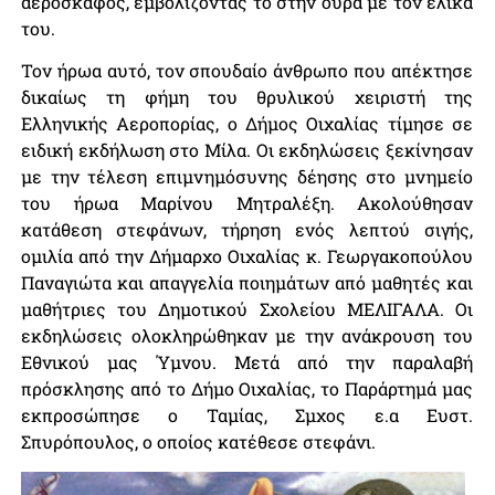
αεροσκάφος, εμβολίζοντάς το στην ουρά με τον έλικά
του.
Τον ήρωα αυτό, τον σπουδαίο άνθρωπο που απέκτησε
δικαίως τη φήμη του θρυλικού χειριστή της
Ελληνικής Αεροπορίας, ο Δήμος Οιχαλίας τίμησε σε
ειδική εκδήλωση στο Μίλα. Οι εκδηλώσεις ξεκίνησαν
με την τέλεση επιμνημόσυνης δέησης στο μνημείο
του ήρωα Μαρίνου Μητραλέξη. Ακολούθησαν
κατάθεση στεφάνων, τήρηση ενός λεπτού σιγής,
ομιλία από την Δήμαρχο Οιχαλίας κ. Γεωργακοπούλου
Παναγιώτα και απαγγελία ποιημάτων από μαθητές και
μαθήτριες του Δημοτικού Σχολείου ΜΕΛΙΓΑΛΑ. Οι
εκδηλώσεις ολοκληρώθηκαν με την ανάκρουση του
Εθνικού μας Ύμνου. Μετά από την παραλαβή
πρόσκλησης από το Δήμο Οιχαλίας, το Παράρτημά μας
εκπροσώπησε ο Ταμίας, Σμχος ε.α Ευστ.
Σπυρόπουλος, ο οποίος κατέθεσε στεφάνι.