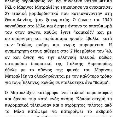
άλλους αεροπόρους και έξι συνολικά καταδιωκτικά
PZL ο Μαρίνος Μητραλέξης επιχείρησε να αναχαιτίσει
27 ιταλικά βομβαρδιστικά που κατευθύνονταν στη
Θεσσαλονίκη, ήταν ξεχωριστές. Ο ήρωας του 1940
γεννήθηκε στο Μίλα και άφησε έντονο το αποτύπωμά
του στον αγώνα, καθώς έγινε “καμικάζι” και με
αυταπάρνηση και περίσσευμα ψυχής έβαλλε κατά
των Ιταλών, ακόμη και χωρίς πυρομαχικά. Η
αναμέτρηση στους αιθέρες στις 2 Νοεμβρίου του ΄40,
αν και άνιση για την ελληνική πλευρά, καθώς
υστερούσε δραματικά της Ιταλικής Αεροπορίας,
ήθελε με το σθένος της ψυχής του Μαρίνου
Μητραλέξη να ολοκληρώνεται με τον καλύτερο τρόπο
για τους Έλληνες, καθώς συντελέστηκε ένα “θαύμα”.
Ο Μητραλέξης κατέρριψε ένα ιταλικό αεροσκάφος
και άρχισε πυρ κατά ενός ακόμη. Κάποια στιγμή τα
πυρομαχικά τέλειωσαν και ο ατρόμητος πιλότος από
το Μίλα κατάφερε να καταρρίψει το εχθρικό