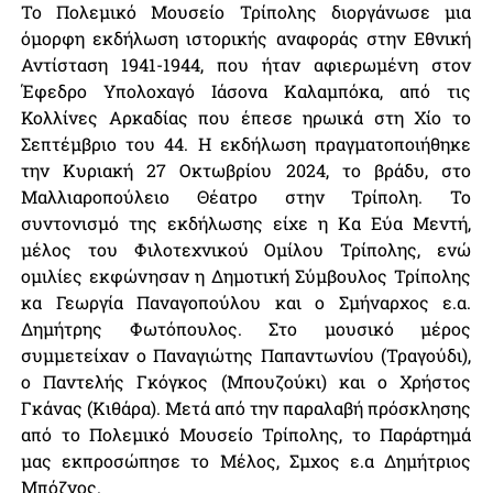
Το Πολεμικό Μουσείο Τρίπολης διοργάνωσε μια
όμορφη εκδήλωση ιστορικής αναφοράς στην Εθνική
Αντίσταση 1941-1944, που ήταν αφιερωμένη στον
Έφεδρο Υπολοχαγό Ιάσονα Καλαμπόκα, από τις
Κολλίνες Αρκαδίας που έπεσε ηρωικά στη Χίο το
Σεπτέμβριο του 44. Η εκδήλωση πραγματοποιήθηκε
την Κυριακή 27 Οκτωβρίου 2024, το βράδυ, στο
Μαλλιαροπούλειο Θέατρο στην Τρίπολη. Το
συντονισμό της εκδήλωσης είχε η Κα Εύα Μεντή,
μέλος του Φιλοτεχνικού Ομίλου Τρίπολης, ενώ
ομιλίες εκφώνησαν η Δημοτική Σύμβουλος Τρίπολης
κα Γεωργία Παναγοπούλου και ο Σμήναρχος ε.α.
Δημήτρης Φωτόπουλος. Στο μουσικό μέρος
συμμετείχαν ο Παναγιώτης Παπαντωνίου (Τραγούδι),
ο Παντελής Γκόγκος (Μπουζούκι) και ο Χρήστος
Γκάνας (Κιθάρα). Μετά από την παραλαβή πρόσκλησης
από το Πολεμικό Μουσείο Τρίπολης, το Παράρτημά
μας εκπροσώπησε το Μέλος, Σμχος ε.α Δημήτριος
Μπόζνος.