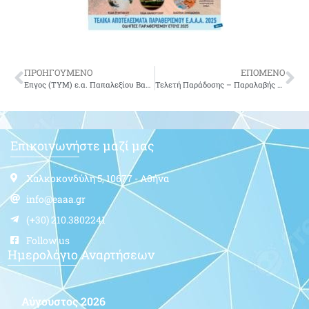
ΠΡΟΗΓΟΥΜΕΝΟ
ΕΠΟΜΕΝΟ
Επγος (ΤΥΜ) ε.α. Παπαλεξίου Βασίλειος του Αλεξάνδρου
Τελετή Παράδοσης – Παραλαβής Καθηκόντων Διοικητή Διοίκησης Αεροπορικής Υποστήριξης
Επικοινωνήστε μαζί μας
Χαλκοκονδύλη 5, 10677 - Αθήνα
info@eaaa.gr
(+30) 210.3802241
Follow us
Ημερολόγιο Αναρτήσεων
Αύγουστος 2026