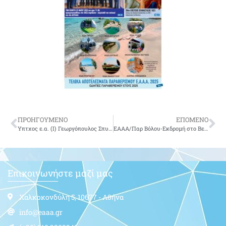
ΠΡΟΗΓΟΥΜΕΝΟ
ΕΠΟΜΕΝΟ
Υπτχος ε.α. (Ι) Γεωργόπουλος Σπυρίδων του Κωνσταντίνου
ΕΑΑΑ/Παρ Βόλου-Εκδρομή στο Βελιγράδη
Επικοινωνήστε μαζί μας
Χαλκοκονδύλη 5, 10677 - Αθήνα
info@eaaa.gr