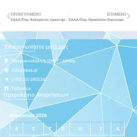
ΠΡΟΗΓΟΥΜΕΝΟ
ΕΠΟΜΕΝΟ
ΕΑΑΑ/Παρ. Καλαμάτας-Δραστηριότητες
ΕΑΑΑ/Παρ. Ηρακλείου-Εορτασμός Ιερού Ναού της ΣΕΑΠ 29-06-2024
Επικοινωνήστε μαζί μας
Χαλκοκονδύλη 5, 10677 - Αθήνα
info@eaaa.gr
(+30) 210.3802241
Follow us
Ημερολόγιο Αναρτήσεων
Αύγουστος 2026
Δ
Τ
Τ
Π
Π
Σ
Κ