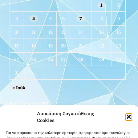
1
2
3
4
5
6
7
8
9
10
11
12
13
14
15
16
17
18
19
20
21
22
23
24
25
26
27
28
29
30
31
« Ιούλ
Οδηγίες για GPS
Διαχείριση Συγκατάθεσης
Cookies
Για να παρέχουμε την καλύτερη εμπειρία, χρησιμοποιούμε τεχνολογίες