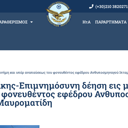
(+30)210 3820271
ΑΡΑΘΕΡΙΣΜΟΣ
ΗτΑ
ΠΑΡΑΡΤΗΜΑΤΑ
μνήμη και υπέρ αναπαύσεως του φονευθέντος εφέδρου Ανθυποσμηναγού Ιπτ
κης-Επιμνημόσυνη δέηση εις μ
 φονευθέντος εφέδρου Ανθυπο
Μαυροματίδη