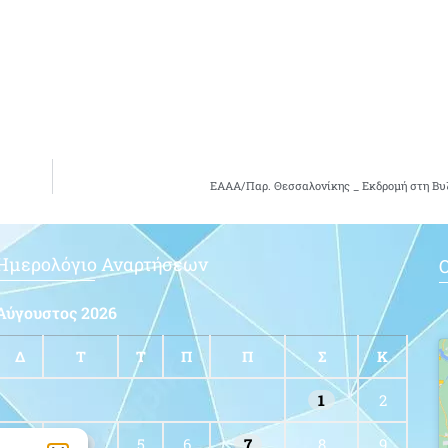
ΕΑΑΑ/Παρ. Θεσσαλονίκης _ Εκδρομή στη Βυ
Ημερολόγιο Αναρτήσεων
Ο
Αύγουστος 2026
Δ
Τ
Τ
Π
Π
Σ
Κ
1
2
3
4
5
6
7
8
9