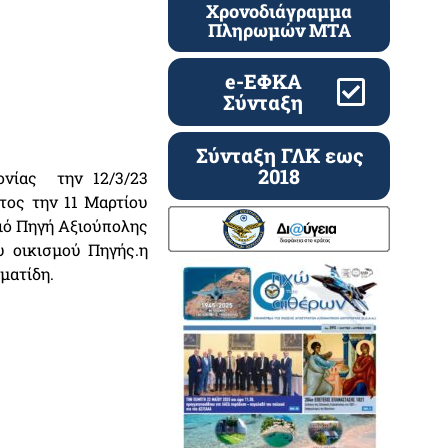
Χρονοδιάγραμμα
Πληρωμών ΜΤΑ
e-ΕΦΚΑ
Σύνταξη
Σύνταξη ΓΛΚ εως
2018
νίας την 12/3/23
τος την 11 Μαρτίου
ιό Πηγή Αξιούπολης
υ οικισμού Πηγής.η
ματίδη.