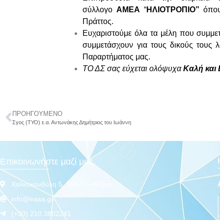
σύλλογο
ΑΜΕΑ
“
ΗΛΙΟΤΡΟΠΙΟ”
όπο
Πράττος.
Ευχαριστούμε όλα τα μέλη που συμμετ
συμμετάσχουν για τους δικούς τους λ
Παραρτήματος μας.
ΤΟ ΔΣ σας εύχεται ολόψυχα
Καλή και 
ΠΡΟΗΓΟΥΜΕΝΟ
Σγος (ΤΥΟ) ε.α. Αντωνάκης Δημήτριος του Ιωάννη
Επικοινωνήστε μαζί μας
Χαλκοκονδύλη 5, 10677 - Αθήνα
info@eaaa.gr
(+30) 210.3802241