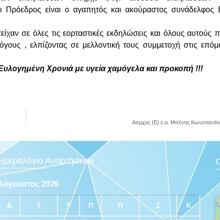
υ Πρόεδρος είναι ο αγαπητός και ακούραστος συνάδελφος 
είχαν σε όλες τις εορταστικές εκδηλώσεις και όλους αυτούς 
όγους , ελπίζοντας σε μελλοντική τους συμμετοχή στις επόμ
Ευλογημένη Χρονιά με υγεία χαμόγελα και προκοπή !!!
Ασμχος (Ε) ε.α. Μπένης Κωνσταντίν
Ημερολόγιο Αναρτήσεων
Ο
Αύγουστος 2026
Δ
Τ
Τ
Π
Π
Σ
Κ