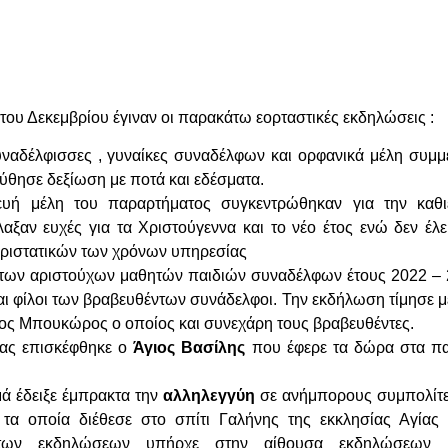
του Δεκεμβρίου έγιναν οι παρακάτω εορταστικές εκδηλώσεις :
ναδέλφισσες , γυναίκες συναδέλφων και ορφανικά μέλη συμμε
ύθησε δεξίωση με ποτά και εδέσματα.
υή μέλη του παραρτήματος συγκεντρώθηκαν για την καθι
ξαν ευχές για τα Χριστούγεννα και το νέο έτος ενώ δεν έλε
εριστατικών των χρόνων υπηρεσίας
η των αριστούχων μαθητών παιδιών συναδέλφων έτους 2022 –
 και φίλοι των βραβευθέντων συνάδελφοι. Την εκδήλωση τίμησε 
τος Μπουκώρος ο οποίος και συνεχάρη τους βραβευθέντες.
μας επισκέφθηκε ο
Άγιος Βασίλης
που έφερε τα δώρα στα παι
ά έδειξε έμπρακτα την
αλληλεγγύη
σε ανήμπορους συμπολίτες
 τα οποία διέθεσε στο σπίτι Γαλήνης της εκκλησίας Αγίας
α των εκδηλώσεων υπήρχε στην αίθουσα εκδηλώσεω