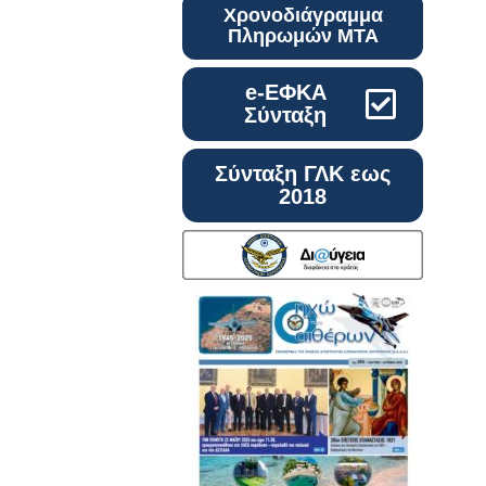
Χρονοδιάγραμμα
Πληρωμών ΜΤΑ
e-ΕΦΚΑ
Σύνταξη
Σύνταξη ΓΛΚ εως
2018