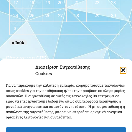
17
18
19
20
21
22
23
24
25
26
27
28
29
30
31
« Ιούλ
Οδηγίες για GPS
Διαχείριση Συγκατάθεσης
Cookies
Για να παρέχουμε την καλύτερη εμπειρία, χρησιμοποιούμε τεχνολογίες
όπως cookies για την αποθήκευση ή/και την πρόσβαση σε πληροφορίες
συσκευών. Η συγκατάθεση σε αυτές τις τεχνολογίες θα επιτρέψει σε
εμάς να επεξεργαστούμε δεδομένα όπως συμπεριφορά περιήγησης ή
μοναδικά αναγνωριστικά σε αυτόν τον ιστότοπο. Η μη συγκατάθεση ή η
Κάντε κλικ για να αποδεχτείτε cookies
ανάκληση της συγκατάθεσης, μπορεί να επηρεάσει αρνητικά αρνητικά
ορισμένες λειτουργίες και δυνατότητες.
εμπορικής προώθησης και να
ενεργοποιήσετε αυτό το περιεχόμενο