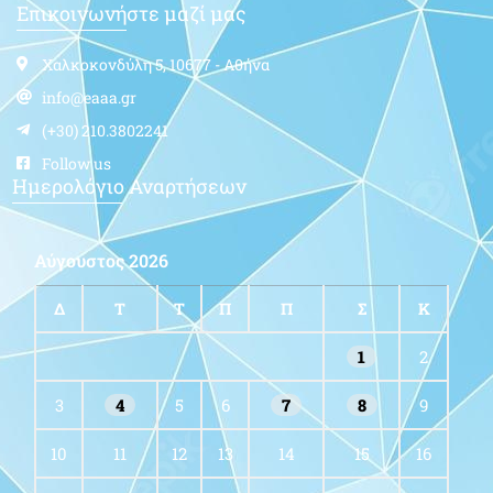
Επικοινωνήστε μαζί μας
Χαλκοκονδύλη 5, 10677 - Αθήνα
info@eaaa.gr
(+30) 210.3802241
Follow us
Ημερολόγιο Αναρτήσεων
Αύγουστος 2026
Δ
Τ
Τ
Π
Π
Σ
Κ
1
2
3
4
5
6
7
8
9
10
11
12
13
14
15
16