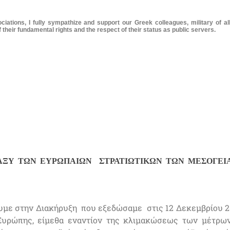
iations, I fully sympathize and support our Greek colleagues, military of a
 their fundamental rights and the respect of their status as public servers.
ΑΞΥ ΤΩΝ ΕΥΡΩΠΑΙΩΝ ΣΤΡΑΤΙΩΤΙΚΩΝ ΤΩΝ ΜΕΣΟΓΕΙ
υμε στην Διακήρυξη που εξεδώσαμε στις 12 Δεκεμβρίου 201
υρώπης, είμεθα εναντίον της κλιμακώσεως των μέτρω