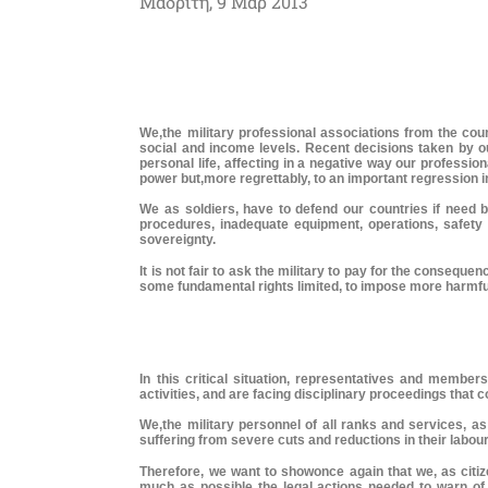
Μαδρίτη, 9 Μαρ 2013
We,the military professional associations from the co
social and income levels. Recent decisions taken by o
personal life, affecting in a negative way our professi
power but,more regrettably, to an important regression i
We as soldiers, have to defend our countries if need b
procedures, inadequate equipment, operations, safety a
sovereignty.
It is not fair to ask the military to pay for the consequen
some fundamental rights limited, to impose more harmful 
In this critical situation, representatives and member
activities, and are facing disciplinary proceedings that co
We,the military personnel of all ranks and services, a
suffering from severe cuts and reductions in their labour
Therefore, we want to showonce again that we, as citiz
much as possible the legal actions needed to warn of 