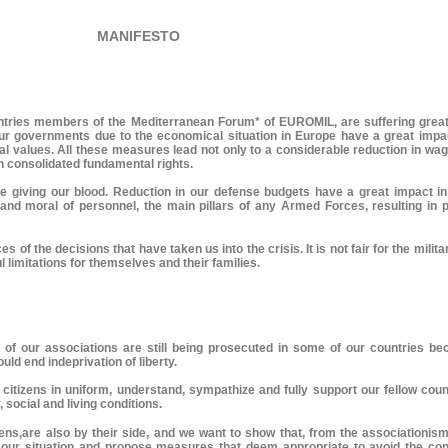
MANIFESTO
untries members of the Mediterranean Forum* of EUROMIL, are suffering great 
ur governments due to the economical situation in Europe have a great impac
onal values. All these measures lead not only to a considerable reduction in wa
n consolidated fundamental rights.
e giving our blood. Reduction in our defense budgets have a great impact in o
nd moral of personnel, the main pillars of any Armed Forces, resulting in pa
ces of the decisions that have taken us into the crisis. It is not fair for the mili
limitations for themselves and their families.
s of our associations are still being prosecuted in some of our countries be
uld end indeprivation of liberty.
s citizens in uniform, understand, sympathize and fully support our fellow c
, social and living conditions.
ens,are also by their side, and we want to show that, from the associationis
our situation and propose measures that deem appropriate to avoid the cont