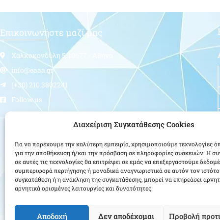
Επικοινωνήστε μαζί μας
Χαλκοκονδύλη 5, 10677 - Αθήνα
info@eaaa.gr
(+30) 210.3802241
Follow us
Διαχείριση Συγκατάθεσης Cookies
Για να παρέχουμε την καλύτερη εμπειρία, χρησιμοποιούμε τεχνολογίες ό
για την αποθήκευση ή/και την πρόσβαση σε πληροφορίες συσκευών. Η σ
σε αυτές τις τεχνολογίες θα επιτρέψει σε εμάς να επεξεργαστούμε δεδομ
συμπεριφορά περιήγησης ή μοναδικά αναγνωριστικά σε αυτόν τον ιστότο
συγκατάθεση ή η ανάκληση της συγκατάθεσης, μπορεί να επηρεάσει αρνητ
αρνητικά ορισμένες λειτουργίες και δυνατότητες.
Αποδοχή
Δεν αποδέχομαι
Προβολή προτ