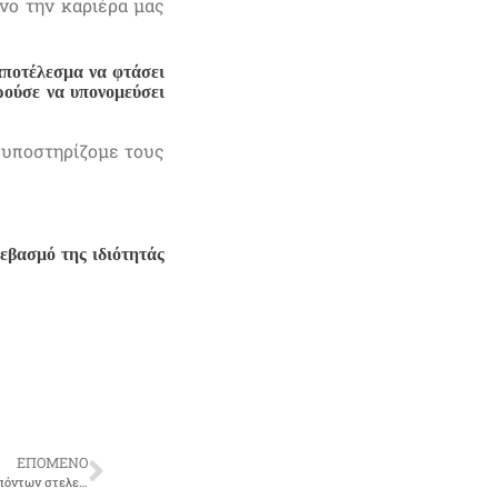
νο την καριέρα μας
αποτέλεσμα να φτάσει
ρούσε να υπονομεύσει
 υποστηρίζομε τους
εβασμό της ιδιότητάς
ΕΠΟΜΕΝΟ
Καμία παρέμβαση από το ΥΠΕΘΑ για το διορισμό μελών οικογενειών εκλιπόντων στελεχών μας;