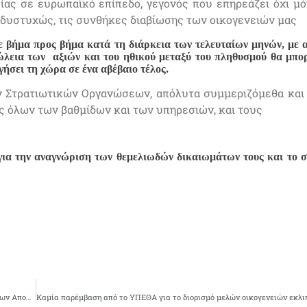
ίας σε ευρωπαϊκό επίπεδο, γεγονός που επηρεάζει όχι μό
ο δυστυχώς, τις συνθήκες διαβίωσης των οικογενειών μας
 βήμα προς βήμα κατά τη διάρκεια των τελευταίων μηνών, με 
ώλεια των αξιών και του ηθικού μεταξύ του πληθυσμού θα μπο
ήσει τη χώρα σε ένα αβέβαιο τέλος.
 Στρατιωτικών Οργανώσεων, απόλυτα συμμεριζόμεθα και
 όλων των βαθμίδων και των υπηρεσιών, και τους
για την αναγνώριση των θεμελιωδών δικαιωμάτων τους και το σ
Aνακοίνωση Νο 17-06 Μαρ 2013, αναφορικά με την επίσκεψη του ΣΟ των Ενώσεων Αποστράτων στον Πρόεδρο της ΔΗΜ.ΑΡ