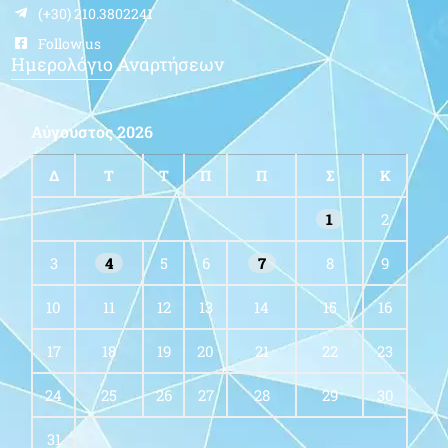
(+30) 210.3802241
Follow us
Ημερολόγιο Αναρτήσεων
Αύγουστος 2026
Δ
Τ
Τ
Π
Π
Σ
Κ
1
2
3
4
5
6
7
8
9
10
11
12
13
14
15
16
17
18
19
20
21
22
23
24
25
26
27
28
29
30
31