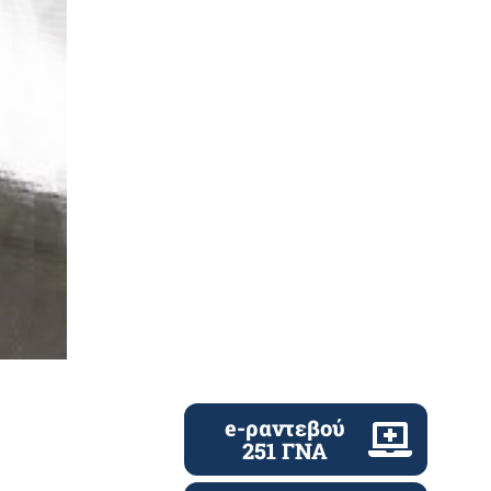
e-ραντεβού
251 ΓΝΑ