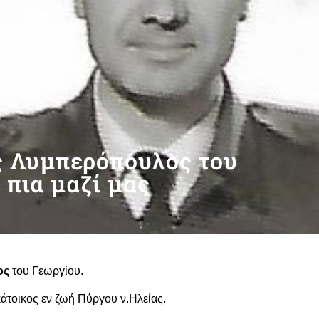
ος Λυμπερόπουλος του
 πια μαζί μας
ος
του Γεωργίου.
κάτοικος εν ζωή Πύργου ν.Ηλείας.