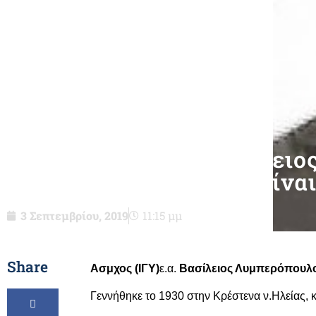
Ασμχος (ΙΓΥ)ε.α. Βασίλει
Γεωργίου-δεν είναι
3 Σεπτεμβρίου, 2019
11:15 μμ
Share
Ασμχος (ΙΓΥ)
ε.α.
Βασίλειος Λυμπερόπουλ
Γεννήθηκε το 1930 στην Κρέστενα ν.Ηλείας, 