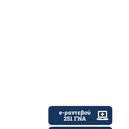
e-ραντεβού
251 ΓΝΑ