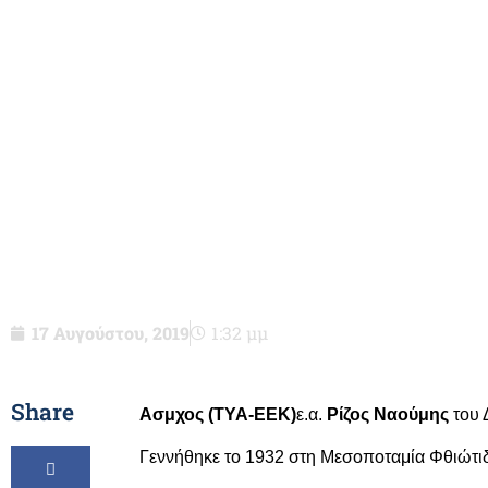
Ασμχος (ΤΥΑ-ΕΕΚ)ε.α. 
Δημητρίου-δεν είνα
17 Αυγούστου, 2019
1:32 μμ
Share
Ασμχος (ΤΥΑ-ΕΕΚ)
ε.α.
Ρίζος Ναούμης
του 
Γεννήθηκε το 1932 στη Μεσοποταμία Φθιώτιδ