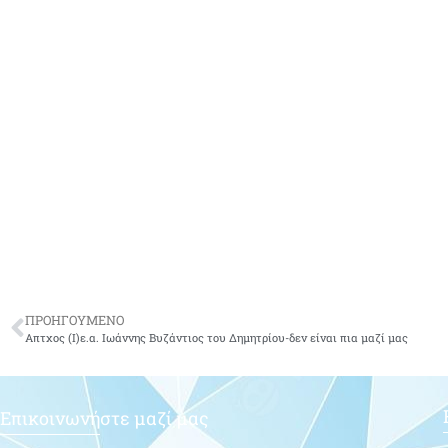
ΠΡΟΗΓΟΥΜΕΝΟ
Απτχος (Ι)ε.α. Ιωάννης Βυζάντιος του Δημητρίου-δεν είναι πια μαζί μας
Επικοινωνήστε μαζί μας