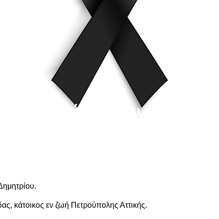
Ρίζος Ναούμης του
ι πια μαζί μας
Δημητρίου.
ας, κάτοικος εν ζωή Πετρούπολης Αττικής.