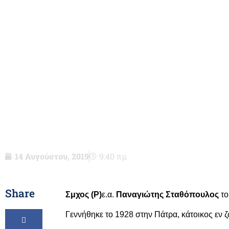
Σμχος (Ρ)ε.α. 
Σταθόπουλος του Σωτηρίου
μας
14 Αυγούστου, 2019
9:40 πμ
Share
Σμχος (Ρ)
ε.α.
Παναγιώτης Σταθόπουλος
τ
Γεννήθηκε το 1928 στην Πάτρα, κάτοικος εν ζ