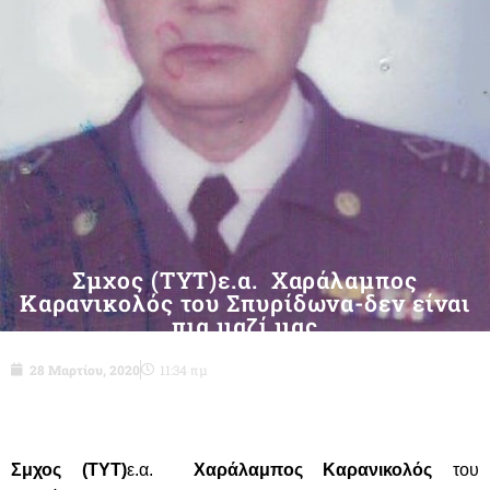
Σμχος (ΤΥΤ)ε.α. Χαράλαμπος
Καρανικολός του Σπυρίδωνα-δεν είναι
πια μαζί μας
28 Μαρτίου, 2020
11:34 πμ
Σμχος (ΤΥΤ)
ε.α.
Χαράλαμπος Καρανικολός
του