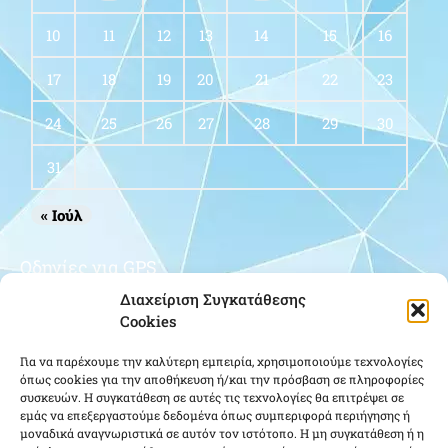
10
11
12
13
14
15
16
17
18
19
20
21
22
23
24
25
26
27
28
29
30
31
« Ιούλ
Οδηγίες για GPS
Διαχείριση Συγκατάθεσης
Cookies
Για να παρέχουμε την καλύτερη εμπειρία, χρησιμοποιούμε τεχνολογίες
όπως cookies για την αποθήκευση ή/και την πρόσβαση σε πληροφορίες
συσκευών. Η συγκατάθεση σε αυτές τις τεχνολογίες θα επιτρέψει σε
εμάς να επεξεργαστούμε δεδομένα όπως συμπεριφορά περιήγησης ή
μοναδικά αναγνωριστικά σε αυτόν τον ιστότοπο. Η μη συγκατάθεση ή η
Κάντε κλικ για να αποδεχτείτε cookies