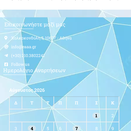
Επικοινωνήστε μαζί μας
Χαλκοκονδύλη 5, 10677 - Αθήνα
info@eaaa.gr
(+30) 210.3802241
Follow us
Ημερολόγιο Αναρτήσεων
Αύγουστος 2026
Δ
Τ
Τ
Π
Π
Σ
Κ
1
2
3
4
5
6
7
8
9