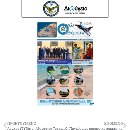
ΠΡΟΗΓΟΥΜΕΝΟ
ΕΠΟΜΕΝΟ
Ασμχος (ΤΥΟ)ε.α. Αθανάσιος Τσεκμεκίδης του Κωνσταντίνου-δεν είναι πια μαζί μας
Οι Παγκόσμιες μακροοικονομικές προοπτικές πριν τον COVID-19 και το αναζητούμενο restart