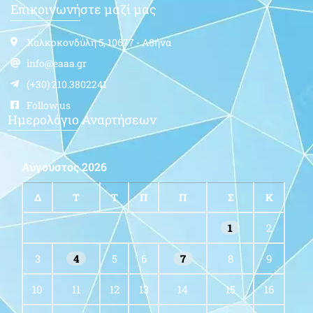
Επικοινωνήστε μαζί μας
Χαλκοκονδύλη 5, 10677 - Αθήνα
info@eaaa.gr
(+30) 210.3802241
Follow us
Ημερολόγιο Αναρτήσεων
Αύγουστος 2026
Δ
Τ
Τ
Π
Π
Σ
Κ
1
2
3
4
5
6
7
8
9
10
11
12
13
14
15
16