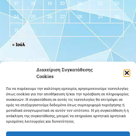
17
18
19
20
21
22
23
24
25
26
27
28
29
30
31
« Ιούλ
Οδηγίες για GPS
Διαχείριση Συγκατάθεσης
Cookies
Για να παρέχουμε την καλύτερη εμπειρία, χρησιμοποιούμε τεχνολογίες
όπως cookies για την αποθήκευση ή/και την πρόσβαση σε πληροφορίες
συσκευών. Η συγκατάθεση σε αυτές τις τεχνολογίες θα επιτρέψει σε
εμάς να επεξεργαστούμε δεδομένα όπως συμπεριφορά περιήγησης ή
μοναδικά αναγνωριστικά σε αυτόν τον ιστότοπο. Η μη συγκατάθεση ή η
Κάντε κλικ για να αποδεχτείτε cookies
ανάκληση της συγκατάθεσης, μπορεί να επηρεάσει αρνητικά αρνητικά
ορισμένες λειτουργίες και δυνατότητες.
εμπορικής προώθησης και να
ενεργοποιήσετε αυτό το περιεχόμενο