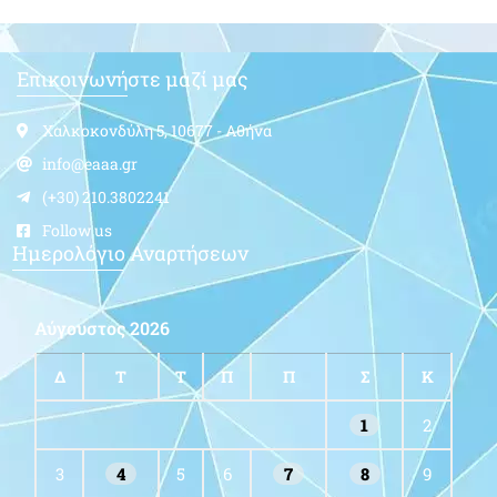
Επικοινωνήστε μαζί μας
Χαλκοκονδύλη 5, 10677 - Αθήνα
info@eaaa.gr
(+30) 210.3802241
Follow us
Ημερολόγιο Αναρτήσεων
Αύγουστος 2026
Δ
Τ
Τ
Π
Π
Σ
Κ
1
2
3
4
5
6
7
8
9