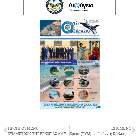
ΠΡΟΗΓΟΥΜΕΝΟ
ΕΠΟΜΕΝΟ
ΣΥΜΜΕΤΟΧΗ ΤΗΣ ΕΓΧΩΡΙΑΣ ΑΜΥΝΤΙΚΗΣ ΒΙΟΜΗΧΑΝΙΚΗΣ ΣΤΟ ΕΞΟΠΛΙΣΤΙΚΟ ΠΡΟΓΡΑΜΜΑ ΦΡΕΓΑΤΩΝ ΤΟΥ Π.Ν.
Σμχος (ΤΥΜ)ε.α. Ιωάννης Κόλλιας του Αθανασίου-δεν είναι πια μαζί μας.