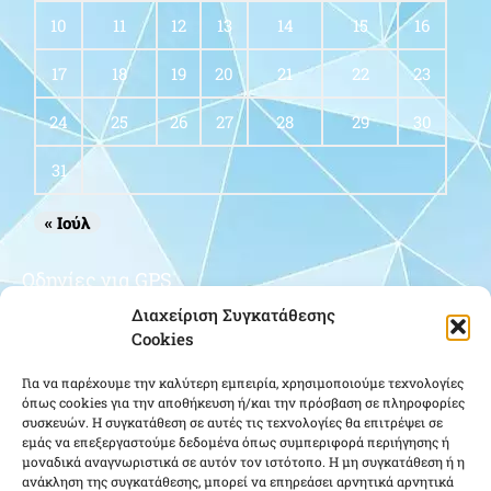
10
11
12
13
14
15
16
17
18
19
20
21
22
23
24
25
26
27
28
29
30
31
« Ιούλ
Οδηγίες για GPS
Διαχείριση Συγκατάθεσης
Cookies
Για να παρέχουμε την καλύτερη εμπειρία, χρησιμοποιούμε τεχνολογίες
όπως cookies για την αποθήκευση ή/και την πρόσβαση σε πληροφορίες
συσκευών. Η συγκατάθεση σε αυτές τις τεχνολογίες θα επιτρέψει σε
εμάς να επεξεργαστούμε δεδομένα όπως συμπεριφορά περιήγησης ή
μοναδικά αναγνωριστικά σε αυτόν τον ιστότοπο. Η μη συγκατάθεση ή η
Κάντε κλικ για να αποδεχτείτε cookies
ανάκληση της συγκατάθεσης, μπορεί να επηρεάσει αρνητικά αρνητικά