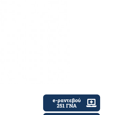
e-ραντεβού
251 ΓΝΑ