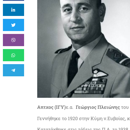
Απτχος (ΙΓΥ)
ε.α.
Γεώργιος Πλειώνης
του
Γεννήθηκε το 1920 στην Κύμη ν.Ευβοίας, 
Κατατάχθηκε στις τάξεις της Π.Α. το 1938