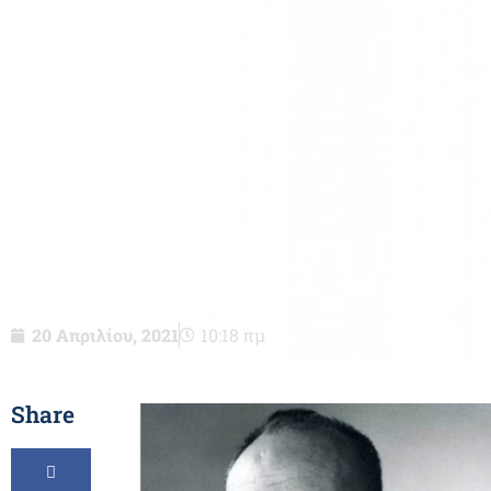
Απτχος(ΙΓΥ)ε.α. Γεώργ
Δημητρίου-δεν είναι
20 Απριλίου, 2021
10:18 πμ
Share