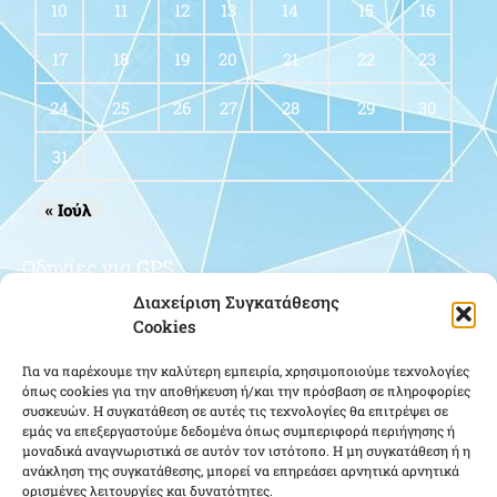
10
11
12
13
14
15
16
17
18
19
20
21
22
23
24
25
26
27
28
29
30
31
« Ιούλ
Οδηγίες για GPS
Διαχείριση Συγκατάθεσης
Cookies
Για να παρέχουμε την καλύτερη εμπειρία, χρησιμοποιούμε τεχνολογίες
όπως cookies για την αποθήκευση ή/και την πρόσβαση σε πληροφορίες
συσκευών. Η συγκατάθεση σε αυτές τις τεχνολογίες θα επιτρέψει σε
εμάς να επεξεργαστούμε δεδομένα όπως συμπεριφορά περιήγησης ή
μοναδικά αναγνωριστικά σε αυτόν τον ιστότοπο. Η μη συγκατάθεση ή η
Κάντε κλικ για να αποδεχτείτε cookies
ανάκληση της συγκατάθεσης, μπορεί να επηρεάσει αρνητικά αρνητικά
ορισμένες λειτουργίες και δυνατότητες.
εμπορικής προώθησης και να