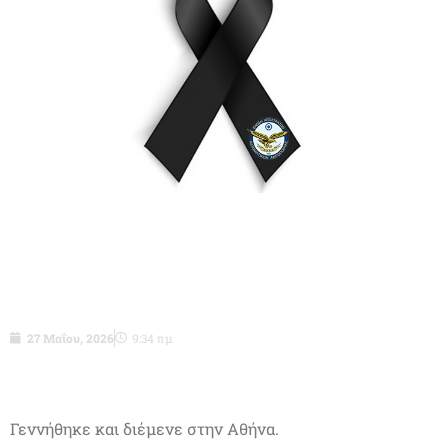
Αντιπτέραρχος ε.α (Ι) Γεώργιος
Δριτσάκος του Ιωάννη
27 Μαΐου, 2026
9:34 πμ
Γεννήθηκε και διέμενε στην Αθήνα.