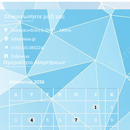
Επικοινωνήστε μαζί μας
Χαλκοκονδύλη 5, 10677 - Αθήνα
info@eaaa.gr
(+30) 210.3802241
Follow us
Ημερολόγιο Αναρτήσεων
Αύγουστος 2026
Δ
Τ
Τ
Π
Π
Σ
Κ
1
2
3
4
5
6
7
8
9