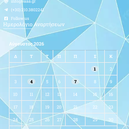
info@eaaa.gr
(+30) 210.3802241
Follow us
Ημερολόγιο Αναρτήσεων
Αύγουστος 2026
Δ
Τ
Τ
Π
Π
Σ
Κ
1
2
3
4
5
6
7
8
9
10
11
12
13
14
15
16
17
18
19
20
21
22
23
24
25
26
27
28
29
30