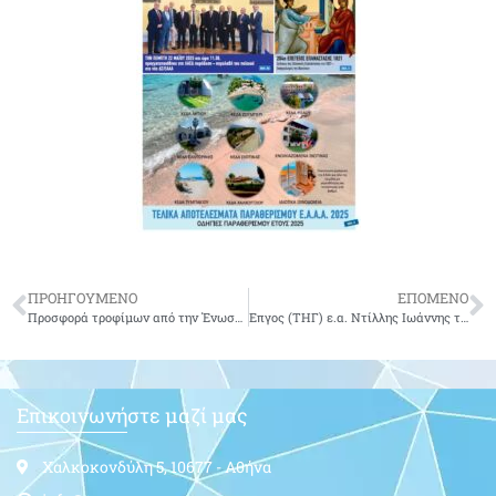
ΠΡΟΗΓΟΥΜΕΝΟ
ΕΠΟΜΕΝΟ
Προσφορά τροφίμων από την Ένωση Αποστράτων Αεροπορίας και το Αεροπορικό Απόσπασμα Ακτίου στο Φιλόπτωχο Ταμείο της Μητρόπολης
Επγος (ΤΗΓ) ε.α. Ντίλλης Ιωάννης του Γρηγορίου
Επικοινωνήστε μαζί μας
Χαλκοκονδύλη 5, 10677 - Αθήνα