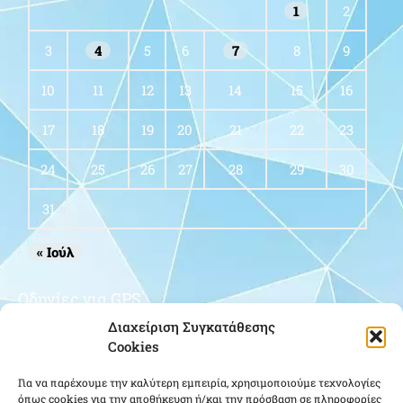
1
2
3
4
5
6
7
8
9
10
11
12
13
14
15
16
17
18
19
20
21
22
23
24
25
26
27
28
29
30
31
« Ιούλ
Οδηγίες για GPS
Διαχείριση Συγκατάθεσης
Cookies
Για να παρέχουμε την καλύτερη εμπειρία, χρησιμοποιούμε τεχνολογίες
όπως cookies για την αποθήκευση ή/και την πρόσβαση σε πληροφορίες