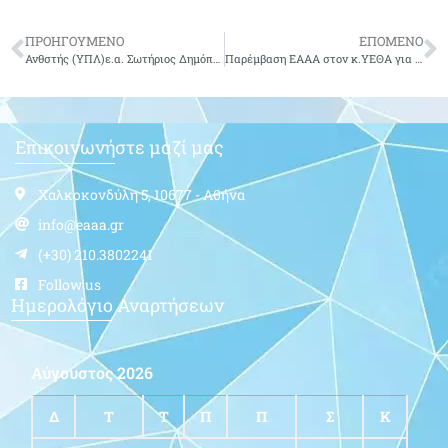
ΠΡΟΗΓΟΥΜΕΝΟ
ΕΠΟΜΕΝΟ
Ανθστής (ΥΠΛ)ε.α. Σωτήριος Δημόπουλος του Αντωνίου-δεν είναι πια μαζί μας
Παρέμβαση ΕΑΑΑ στον κ.ΥΕΘΑ για θέματα του ΜΤΑ
Επικοινωνήστε μαζί μας
Χαλκοκονδύλη 5, 10677 - Αθήνα
info@eaaa.gr
(+30) 210.3802241
Follow us
Ημερολόγιο Αναρτήσεων
Αύγουστος 2026
Δ
Τ
Τ
Π
Π
Σ
Κ