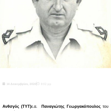
Ανθσγός (ΤΥΤ)ε.α. Παναγιώτης
Γεωργακόπουλος του Γεωργίου
14 Δεκεμβρίου, 2020
8:02 μμ
Ανθσγός (ΤΥΤ)
ε.α.
Παναγιώτης Γεωργακόπουλος
του