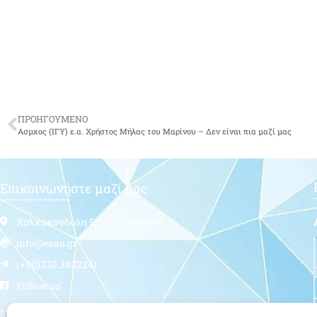
ΠΡΟΗΓΟΥΜΕΝΟ
Ασμχος (ΙΓΥ) ε.α. Χρήστος Μήλας του Μαρίνου – Δεν είναι πια μαζί μας
Επικοινωνήστε μαζί μας
Χαλκοκονδύλη 5, 10677 - Αθήνα
info@eaaa.gr
(+30) 210.3802241
Follow us