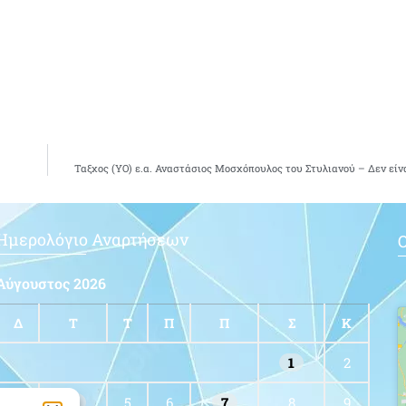
Ταξχος (ΥΟ) ε.α. Αναστάσιος Μοσχόπουλος του Στυλιανού – Δεν είνα
Ημερολόγιο Αναρτήσεων
Ο
Αύγουστος 2026
Δ
Τ
Τ
Π
Π
Σ
Κ
1
2
3
4
5
6
7
8
9