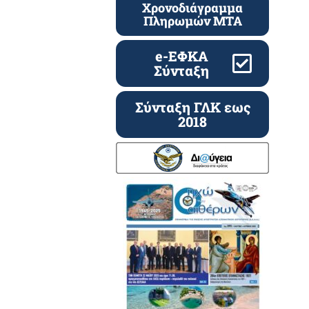
Χρονοδιάγραμμα
Πληρωμών ΜΤΑ
e-ΕΦΚΑ
Σύνταξη
Σύνταξη ΓΛΚ εως
2018