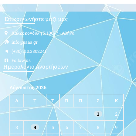
Επικοινωνήστε μαζί μας
Χαλκοκονδύλη 5, 10677 - Αθήνα
info@eaaa.gr
(+30) 210.3802241
Follow us
Ημερολόγιο Αναρτήσεων
Αύγουστος 2026
Δ
Τ
Τ
Π
Π
Σ
Κ
1
2
3
4
5
6
7
8
9