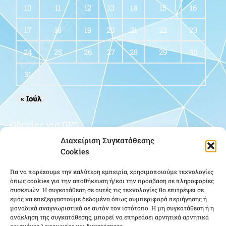
10
11
12
13
14
15
16
17
18
19
20
21
22
23
24
25
26
27
28
29
30
31
« Ιούλ
Οδηγίες για GPS
Διαχείριση Συγκατάθεσης
Cookies
Για να παρέχουμε την καλύτερη εμπειρία, χρησιμοποιούμε τεχνολογίες
όπως cookies για την αποθήκευση ή/και την πρόσβαση σε πληροφορίες
συσκευών. Η συγκατάθεση σε αυτές τις τεχνολογίες θα επιτρέψει σε
εμάς να επεξεργαστούμε δεδομένα όπως συμπεριφορά περιήγησης ή
μοναδικά αναγνωριστικά σε αυτόν τον ιστότοπο. Η μη συγκατάθεση ή η
Κάντε κλικ για να αποδεχτείτε cookies
ανάκληση της συγκατάθεσης, μπορεί να επηρεάσει αρνητικά αρνητικά